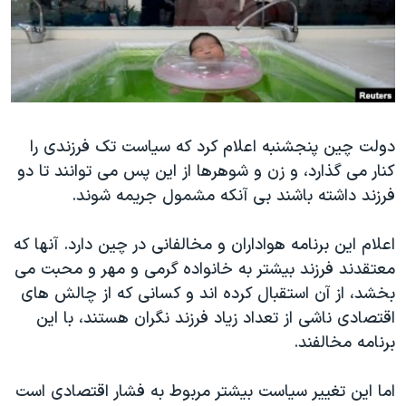
دنبال کنید
مستندها
فرهنگ و زندگی
حقوق شهروندی
انتخابات ریاست جمهوری آمریکا ۲۰۲۴
اقتصادی
حمله جمهوری اسلامی به اسرائیل
رمز مهسا
علم و فناوری
زبانهای مختلف
دولت چین پنجشنبه اعلام کرد که سیاست تک فرزندی را
اسرائیل در جنگ
ورزش زنان در ایران
کنار می گذارد، و زن و شوهرها از این پس می توانند تا دو
گالری عکس
اعتراضات زن، زندگی، آزادی
فرزند داشته باشند بی آنکه مشمول جریمه شوند.
آرشیو پخش زنده
مجموعه مستندهای دادخواهی
اعلام این برنامه هواداران و مخالفانی در چین دارد. آنها که
تریبونال مردمی آبان ۹۸
معتقدند فرزند بیشتر به خانواده گرمی و مهر و محبت می
دادگاه حمید نوری
بخشد، از آن استقبال کرده اند و کسانی که از چالش های
چهل سال گروگان‌گیری
اقتصادی ناشی از تعداد زیاد فرزند نگران هستند، با این
برنامه مخالفند.
قانون شفافیت دارائی کادر رهبری ایران
اعتراضات مردمی آبان ۹۸
اما این تغییر سیاست بیشتر مربوط به فشار اقتصادی است