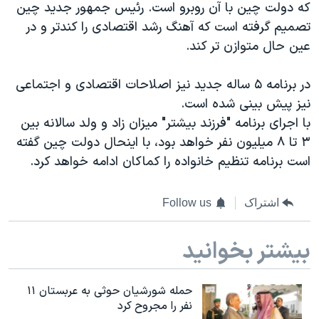
اسرائیل در جنگ
که دولت چین با آن روبرو است. رئیس جمهور جدید چین
تصمیم گرفته است که آهنگ رشد اقتصادی را کندتر و در
نرگس محمدی برنده جایزه نوبل صلح
عین حال متوازن تر کند.
همایش محافظه‌کاران آمریکا «سی‌پک»
صفحه‌های ویژه
در برنامه ۵ ساله جدید نیز اصلاحات اقتصادی و اجتماعی
نیز پیش بینی شده است.
سفر پرزیدنت ترامپ به چین
با اجرای برنامه "فرزند بیشتر" میزان زاد و ولد سالانه بین
۳ تا ۸ میلیون نفر خواهد بود، با اینحال دولت چین گفته
است برنامه تنظیم خانواده را کماکان ادامه خواهد کرد.
اشتراک
Follow us
بیشتر بخوانید
حمله شورشیان حوثی به عربستان ۱۱
نفر را مجروح کرد