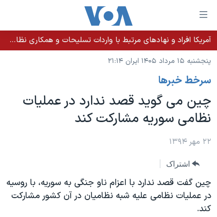
ینکهای
ابل
سترسی
آمریکا افراد و نهادهای مرتبط با واردات تسلیحات و همکاری نظامی کوبا را تحریم کرد
خانه
هش
پنجشنبه ۱۵ مرداد ۱۴۰۵ ایران ۲۱:۱۴
نسخه سبک وب‌سایت
ه
سرخط خبرها
حتوای
موضوع ها
صلی
چین می گوید قصد ندارد در عملیات
برنامه های تلویزیونی
ایران
هش
نظامی سوریه مشارکت کند
جدول برنامه ها
ه
آمریکا
فحه
صفحه‌های ویژه
جهان
۲۲ مهر ۱۳۹۴
صلی
فرکانس‌های صدای آمریکا
ورزشی
جام جهانی ۲۰۲۶
هش
اشتراک
پخش رادیویی
ه
گزیده‌ها
عملیات خشم حماسی
چین گفت قصد ندارد با اعزام ناو جنگی به سوریه، با روسیه
ستجو
۲۵۰سالگی آمریکا
ویژه برنامه‌ها
در عملیات نظامی علیه شبه نظامیان در آن کشور مشارکت
یادگیری زبان انگلیسی
کند.
ویدیوها
بایگانی برنامه‌های تلویزیونی