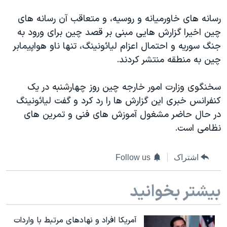
دنبال کنید
مستندها
فرهنگ و زندگی
رسانه های خاورمیانه و روسیه، و متعاقب آن رسانه های
حقوق شهروندی
انتخابات ریاست جمهوری آمریکا ۲۰۲۴
چین اخیرا گزارش هایی مبنی بر قصد چین برای ورود به
جنگ سوریه و احتمال اعزام لیائونینگ، تنها ناو هواپیمابر
اقتصادی
حمله جمهوری اسلامی به اسرائیل
چین به منطقه منتشر کردند.
رمز مهسا
علم و فناوری
زبانهای مختلف
اسرائیل در جنگ
ورزش زنان در ایران
سخنگوی وزارت امور خارجه چین روز چهارشنبه در یک
کنفرانس خبری این گزارش ها را رد کرد و گفت لیائونینگ
گالری عکس
اعتراضات زن، زندگی، آزادی
در حال حاضر مشغول آموزش های فنی و تمرین های
آرشیو پخش زنده
مجموعه مستندهای دادخواهی
نظامی است.
تریبونال مردمی آبان ۹۸
دادگاه حمید نوری
اشتراک
Follow us
چهل سال گروگان‌گیری
بیشتر بخوانید
قانون شفافیت دارائی کادر رهبری ایران
اعتراضات مردمی آبان ۹۸
آمریکا افراد و نهادهای مرتبط با واردات