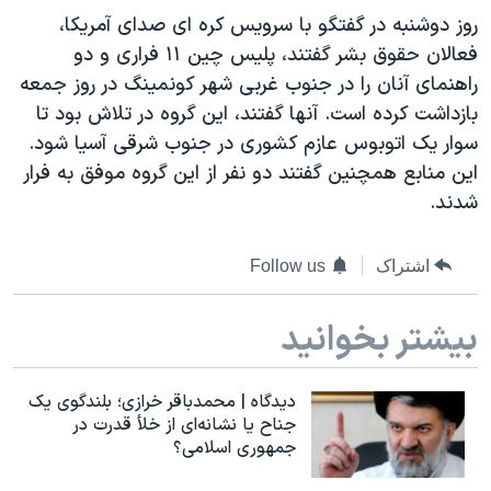
دنبال کنید
روز دوشنبه در گفتگو با سرویس کره ای صدای آمريکا،
مستندها
فرهنگ و زندگی
فعالان حقوق بشر گفتند، پلیس چین ۱۱ فراری و دو
حقوق شهروندی
انتخابات ریاست جمهوری آمریکا ۲۰۲۴
راهنمای آنان را در جنوب غربی شهر کونمینگ در روز جمعه
اقتصادی
حمله جمهوری اسلامی به اسرائیل
بازداشت کرده است. آنها گفتند، این گروه در تلاش بود تا
سوار يک اتوبوس عازم کشوری در جنوب شرقی آسیا شود.
رمز مهسا
علم و فناوری
زبانهای مختلف
این منابع همچنین گفتند دو نفر از اين گروه موفق به فرار
اسرائیل در جنگ
ورزش زنان در ایران
شدند.
گالری عکس
اعتراضات زن، زندگی، آزادی
آرشیو پخش زنده
مجموعه مستندهای دادخواهی
اشتراک
Follow us
تریبونال مردمی آبان ۹۸
بیشتر بخوانید
دادگاه حمید نوری
چهل سال گروگان‌گیری
دیدگاه | محمدباقر خرازی؛ بلندگوی یک
قانون شفافیت دارائی کادر رهبری ایران
جناح یا نشانه‌ای از خلأ قدرت در
جمهوری اسلامی؟
اعتراضات مردمی آبان ۹۸