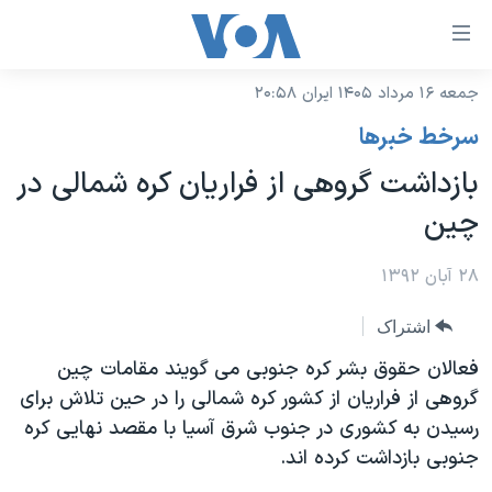
ینکهای
ابل
سترسی
جمعه ۱۶ مرداد ۱۴۰۵ ایران ۲۰:۵۸
خانه
هش
سرخط خبرها
نسخه سبک وب‌سایت
ه
بازداشت گروهی از فراريان کره شمالی در
حتوای
موضوع ها
چين
صلی
برنامه های تلویزیونی
ایران
هش
جدول برنامه ها
۲۸ آبان ۱۳۹۲
ه
آمریکا
فحه
صفحه‌های ویژه
جهان
اشتراک
صلی
فرکانس‌های صدای آمریکا
ورزشی
جام جهانی ۲۰۲۶
فعالان حقوق بشر کره جنوبی می گویند مقامات چین
هش
پخش رادیویی
گروهی از فراريان از کشور کره شمالی را در حين تلاش برای
ه
گزیده‌ها
عملیات خشم حماسی
رسیدن به کشوری در جنوب شرق آسیا با مقصد نهايی کره
ستجو
۲۵۰سالگی آمریکا
ویژه برنامه‌ها
یادگیری زبان انگلیسی
جنوبی بازداشت کرده اند.
ویدیوها
بایگانی برنامه‌های تلویزیونی