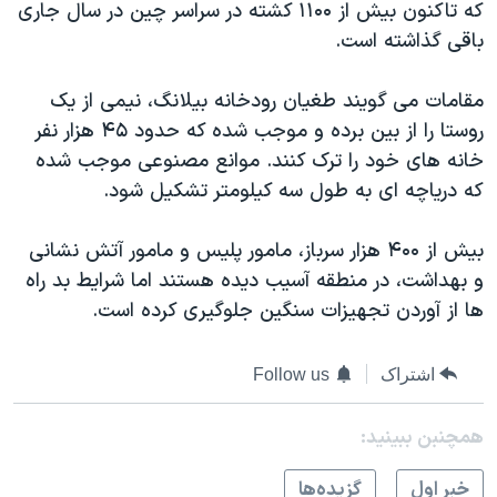
اسرائیل در جنگ
که تاکنون بیش از ۱۱۰۰ کشته در سراسر چین در سال جاری
باقی گذاشته است.
نرگس محمدی برنده جایزه نوبل صلح
همایش محافظه‌کاران آمریکا «سی‌پک»
مقامات می گویند طغیان رودخانه بیلانگ، نیمی از یک
صفحه‌های ویژه
روستا را از بین برده و موجب شده که حدود ۴۵ هزار نفر
خانه های خود را ترک کنند. موانع مصنوعی موجب شده
سفر پرزیدنت ترامپ به چین
که دریاچه ای به طول سه کیلومتر تشکیل شود.
بیش از ۴۰۰ هزار سرباز، مامور پلیس و مامور آتش نشانی
و بهداشت، در منطقه آسیب دیده هستند اما شرایط بد راه
ها از آوردن تجهیزات سنگین جلوگیری کرده است.
اشتراک
Follow us
همچنبن ببینید:
خبر اول
گزيده‌ها