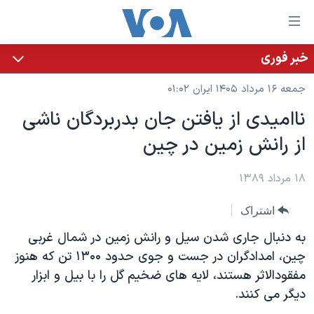
ینکهای
ابل
سترسی
خبر فوری
خانه
هش
جمعه ۱۶ مرداد ۱۴۰۵ ایران ۰۱:۰۲
نسخه سبک وب‌سایت
ه
ناامیدی از یافتن جان بدربردگان ناشی
حتوای
موضوع ها
از رانش زمین در چین
صلی
برنامه های تلویزیونی
ایران
هش
جدول برنامه ها
ه
۱۸ مرداد ۱۳۸۹
آمریکا
فحه
صفحه‌های ویژه
جهان
اشتراک
صلی
فرکانس‌های صدای آمریکا
ورزشی
جام جهانی ۲۰۲۶
هش
به دنبال جاری شدن سیل و رانش زمین در شمال غربی
پخش رادیویی
ه
گزیده‌ها
عملیات خشم حماسی
چین، امدادگران در جست و جوی حدود ۱۳۰۰ تن که هنوز
ستجو
مفقودالاثر هستند، لایه های ضخیم گل را با بیل و ابزار
۲۵۰سالگی آمریکا
ویژه برنامه‌ها
یادگیری زبان انگلیسی
دیگر می کنند.
ویدیوها
بایگانی برنامه‌های تلویزیونی