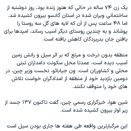
دنبال کنید
مستندها
فرهنگ و زندگی
یک زن ۷۴ ساله در حالی که هنوز زنده بود، روز دوشنبه از
ساختمانی ویران شده در استان گانسو بیرون کشیده شد.
حقوق شهروندی
انتخابات ریاست جمهوری آمریکا ۲۰۲۴
اما ۴۸ ساعت پس از آن که لایه های گل سه روستا را
اقتصادی
حمله جمهوری اسلامی به اسرائیل
پوشاند و به چندین روستای دیگر آسیب رساند، امیدها برای
رمز مهسا
علم و فناوری
یافتن جان بدربردگان کاهش یافته است.
زبانهای مختلف
اسرائیل در جنگ
ورزش زنان در ایران
منطقه بدون درخت و مرتع که بر اثر سیل و رانش زمین
گالری عکس
اعتراضات زن، زندگی، آزادی
آسیب دیده است، عمدتا محل سکونت دامداران تبتی
آرشیو پخش زنده
مجموعه مستندهای دادخواهی
محلی و کشاورزان است. ون جیابائو، نخست وزیر چین، در
دومین بازدید خود از منطقه از امدادگران خواست تلاش
تریبونال مردمی آبان ۹۸
های خود را متوقف نکنند.
دادگاه حمید نوری
چهل سال گروگان‌گیری
شین هوا، خبرگزاری رسمی چین، گفت تاکنون ۱۳۷ جسد از
زیر آوار بیرون کشیده شده است.
قانون شفافیت دارائی کادر رهبری ایران
اعتراضات مردمی آبان ۹۸
این مرگبارترین واقعه طی هفته ها جاری بودن سیل است