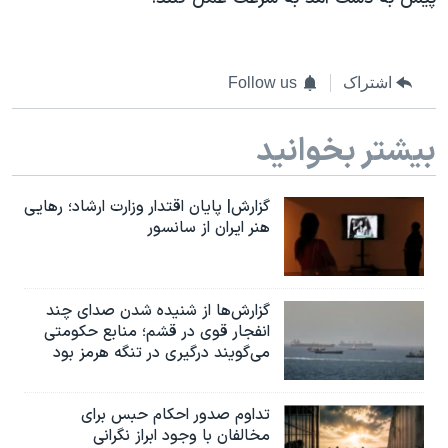
اسرائیل در جنگ
نرگس محمدی برنده جایزه نوبل صلح
همایش محافظه‌کاران آمریکا «سی‌پک»
اشتراک
Follow us
صفحه‌های ویژه
بیشتر بخوانید
سفر پرزیدنت ترامپ به چین
گزارش| پایان اقتدار وزارت ارشاد؛ رهایی
هنر ایران از سانسور
گزارش‌ها از شنیده شدن صدای چند
انفجار قوی در قشم؛ منابع حکومتی
می‌گویند درگیری در تنگه هرمز بود
تداوم صدور احکام حبس برای
مخالفان با وجود ابراز نگرانی