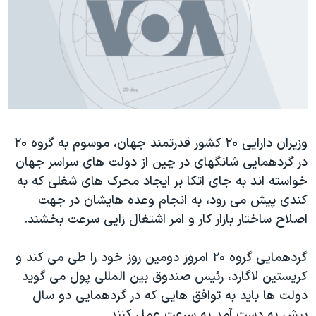
دنبال کنید
مستندها
فرهنگ و زندگی
حقوق شهروندی
انتخابات ریاست جمهوری آمریکا ۲۰۲۴
اقتصادی
حمله جمهوری اسلامی به اسرائیل
رمز مهسا
علم و فناوری
زبانهای مختلف
اسرائیل در جنگ
ورزش زنان در ایران
وزیران دارايی ۲۰ کشور قدرتمند جهان، موسوم به گروه ۲۰
گالری عکس
اعتراضات زن، زندگی، آزادی
در گردهمايی شانگهای در چين از دولت های سراسر جهان
آرشیو پخش زنده
مجموعه مستندهای دادخواهی
خواسته اند به جای اتکا بر ايجاد محرک های شغلی که به
تریبونال مردمی آبان ۹۸
کندی پيش می رود، به انجام وعده هايشان در جهت
اصلاح ساختار بازار کار و امر اشتغال زايی سرعت بخشند.
دادگاه حمید نوری
چهل سال گروگان‌گیری
گردهمايی گروه ۲۰ امروز دومين روز خود را طی می کند و
قانون شفافیت دارائی کادر رهبری ایران
کريستين لاگارد، رئیس صندوق بين المللی پول می گويد
دولت ها بايد به توافق هايی که در گردهمايی دو سال
اعتراضات مردمی آبان ۹۸
پيش به دست آمد به سرعت عمل کنند.