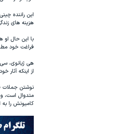
این راننده چینی
هزینه های زندگ
با این حال او ه
فراغت خود مطالع
هی ژیانوی، سی
از اینکه آثار خ
نوشتن جملات قصا
متدوال است، ول
کامیونش را به 