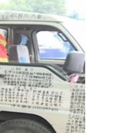
مستندها
فرهنگ و زندگی
حقوق شهروندی
انتخابات ریاست جمهوری آمریکا ۲۰۲۴
اقتصادی
حمله جمهوری اسلامی به اسرائیل
رمز مهسا
علم و فناوری
اسرائیل در جنگ
ورزش زنان در ایران
گالری عکس
اعتراضات زن، زندگی، آزادی
آرشیو پخش زنده
مجموعه مستندهای دادخواهی
تریبونال مردمی آبان ۹۸
دادگاه حمید نوری
چهل سال گروگان‌گیری
قانون شفافیت دارائی کادر رهبری ایران
اعتراضات مردمی آبان ۹۸
اسرائیل در جنگ