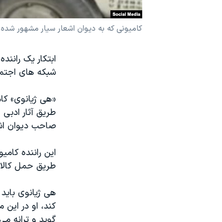
نرگس محمدی برنده جایزه نوبل صلح
کامیونی که به دیوان اشعار سیار مشهور شده - reenshot: Newsflare
همایش محافظه‌کاران آمریکا «سی‌پک»
صفحه‌های ویژه
ابتکار یک رانن
سفر پرزیدنت ترامپ به چین
شبکه های اجتما
«هی ژیانوی» کامی
طریق آثار ادبی
صاحب دیوان اشع
این راننده کام
طریق حمل کالاه
هی ژیانوی باید
کند، او در این 
گوید و ترانه می 