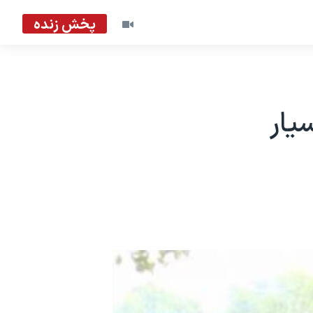
پخش زنده
یار