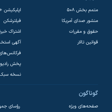
متمم بخش ۵۰۸
اپلیکیشن +VOA
منشور صدای آمریکا
فیلترشکن
حقوق و مقررات
اشتراک خبرن
قوانین تالار
آگهی استخد
فرکانس‌های 
پخش رادیو
یادگیری زبان انگلیسی
نسخه سبک 
دنبال کنید
گوناگون
صفحه‌های ویژه
رؤسای جمهو