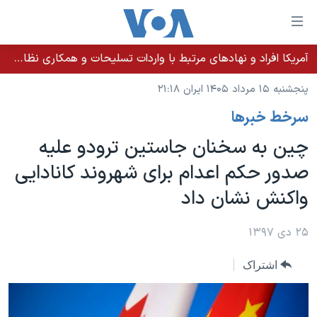
ینکهای
ابل
سترسی
آمریکا افراد و نهادهای مرتبط با واردات تسلیحات و همکاری نظامی کوبا را تحریم کرد
خانه
هش
پنجشنبه ۱۵ مرداد ۱۴۰۵ ایران ۲۱:۱۸
نسخه سبک وب‌سایت
ه
سرخط خبرها
حتوای
موضوع ها
صلی
چین به سخنان جاستین ترودو علیه
برنامه های تلویزیونی
ایران
هش
صدور حکم اعدام برای شهروند کانادایی
جدول برنامه ها
ه
آمریکا
واکنش نشان داد
فحه
صفحه‌های ویژه
جهان
صلی
فرکانس‌های صدای آمریکا
ورزشی
جام جهانی ۲۰۲۶
۲۵ دی ۱۳۹۷
هش
پخش رادیویی
ه
گزیده‌ها
عملیات خشم حماسی
اشتراک
ستجو
۲۵۰سالگی آمریکا
ویژه برنامه‌ها
یادگیری زبان انگلیسی
ویدیوها
بایگانی برنامه‌های تلویزیونی