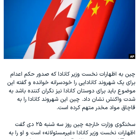
دنبال کنید
مستندها
فرهنگ و زندگی
حقوق شهروندی
انتخابات ریاست جمهوری آمریکا ۲۰۲۴
اقتصادی
حمله جمهوری اسلامی به اسرائیل
رمز مهسا
علم و فناوری
زبانهای مختلف
اسرائیل در جنگ
ورزش زنان در ایران
گالری عکس
اعتراضات زن، زندگی، آزادی
چین به اظهارات نخست وزیر کانادا که صدور حکم اعدام
آرشیو پخش زنده
مجموعه مستندهای دادخواهی
برای یک شهروند کانادایی را خودسرانه خوانده و گفته این
تریبونال مردمی آبان ۹۸
موضوع باید برای دوستان کانادا نیز نگران کننده باشد به
دادگاه حمید نوری
شدت واکنش نشان داد. چین این شهروند کانادا را به
قاچاق مواد مخدر متهم کرده است.
چهل سال گروگان‌گیری
قانون شفافیت دارائی کادر رهبری ایران
سخنگوی وزارت خارجه چین روز سه شنبه ۲۵ دی گفت
اعتراضات مردمی آبان ۹۸
اظهارات نخست وزیر کانادا «غیرمسئولانه» است و او را به