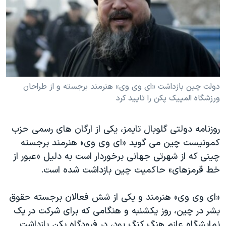
دنبال کنید
مستندها
فرهنگ و زندگی
حقوق شهروندی
انتخابات ریاست جمهوری آمریکا ۲۰۲۴
اقتصادی
حمله جمهوری اسلامی به اسرائیل
رمز مهسا
علم و فناوری
زبانهای مختلف
اسرائیل در جنگ
ورزش زنان در ایران
دولت چین بازداشت «ای وی وی» هنرمند برجسته و از طراحان
ورزشگاه المپیک پکن را تایید کرد
گالری عکس
اعتراضات زن، زندگی، آزادی
آرشیو پخش زنده
مجموعه مستندهای دادخواهی
روزنامه دولتی گلوبال تایمز، یکی از ارگان های رسمی حزب
تریبونال مردمی آبان ۹۸
کمونیست چین می گوید «ای وی وی» هنرمند برجسته
چینی که از شهرتی جهانی برخوردار است به دلیل «عبور از
دادگاه حمید نوری
خط قرمزهای» حاکمیت چین بازداشت شده است.
چهل سال گروگان‌گیری
قانون شفافیت دارائی کادر رهبری ایران
«ای وی وی» هنرمند و یکی از شش فعالان برجسته حقوق
بشر در چین، روز یکشنبه و هنگامی که برای شرکت در یک
اعتراضات مردمی آبان ۹۸
نمایشگاه عازم هنگ کنگ بود، در فرودگاه پکن بازداشت