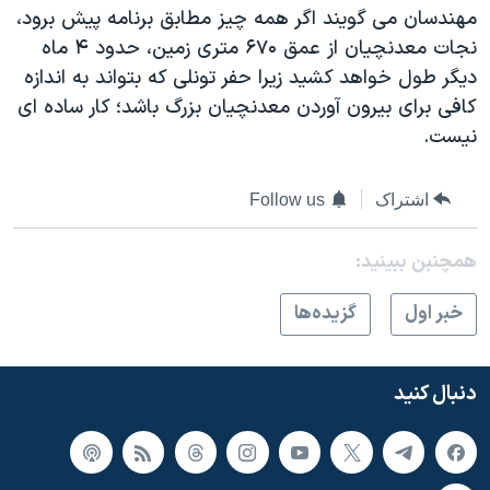
مهندسان می گويند اگر همه چيز مطابق برنامه پيش برود،
نجات معدنچيان از عمق ۶۷۰ متری زمين، حدود ۴ ماه
ديگر طول خواهد کشيد زيرا حفر تونلی که بتواند به اندازه
کافی برای بيرون آوردن معدنچيان بزرگ باشد؛ کار ساده ای
نيست.
اشتراک
Follow us
همچنبن ببینید:
خبر اول
گزيده‌ها
دنبال کنید