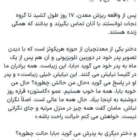
اسرائیل در جنگ
نرگس محمدی برنده جایزه نوبل صلح
پس از واقعه ريزش معدن، ۱۷ روز طول کشيد تا گروه
نجات توانستند با آنان تماس بگيرند و بدانند که همگی
همایش محافظه‌کاران آمریکا «سی‌پک»
زنده هستند.
صفحه‌های ویژه
سفر پرزیدنت ترامپ به چین
دختر يکی از معدنچيان از حوزه هريکوئز است که با ديدن
تصوير پدر خود در دوربين تلويزيونی و آن هم پس از يک
ماه به پدر خود می گويد «بابا، اين زيباست. همه برادران ما
در کليسا نيايش می کنند. اين نيايش خيلی زيباست.» و پدر
او در پاسخ می گويد «حال من حالش چطوره؟ حال من
خوبه بابا، همه ما خوب هستيم. عمو «گاستون» قراره روز
دوشنبه به اينجا بيآد. حال همه ما عالی است. اصلاً نگران
نباش. مامان گفت همه چيز در منزل مرتبه و جای نگرانی
نيست. خواهش می کنم خيالت راحت باشه.»
و دختر ديگری به پدرش می گويد «بابا حالت چطوره؟