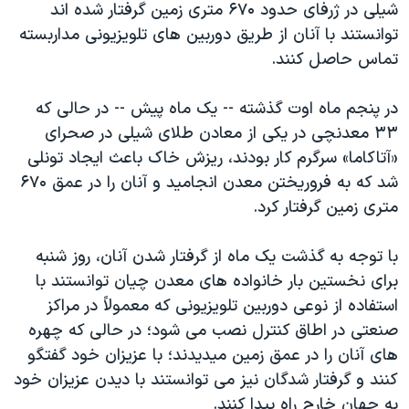
شيلی در ژرفای حدود ۶۷۰ متری زمين گرفتار شده اند
دنبال کنید
مستندها
فرهنگ و زندگی
توانستند با آنان از طريق دوربين های تلويزيونی مداربسته
حقوق شهروندی
انتخابات ریاست جمهوری آمریکا ۲۰۲۴
تماس حاصل کنند.
اقتصادی
حمله جمهوری اسلامی به اسرائیل
در پنجم ماه اوت گذشته -- يک ماه پيش -- در حالی که
رمز مهسا
علم و فناوری
۳۳ معدنچی در يکی از معادن طلای شيلی در صحرای
زبانهای مختلف
اسرائیل در جنگ
ورزش زنان در ایران
«آتاکاما» سرگرم کار بودند، ريزش خاک باعث ايجاد تونلی
شد که به فروريختن معدن انجاميد و آنان را در عمق ۶۷۰
گالری عکس
اعتراضات زن، زندگی، آزادی
متری زمين گرفتار کرد.
آرشیو پخش زنده
مجموعه مستندهای دادخواهی
تریبونال مردمی آبان ۹۸
با توجه به گذشت يک ماه از گرفتار شدن آنان، روز شنبه
برای نخستين بار خانواده های معدن چيان توانستند با
دادگاه حمید نوری
استفاده از نوعی دوربين تلويزيونی که معمولاً در مراکز
چهل سال گروگان‌گیری
صنعتی در اطاق کنترل نصب می شود؛ در حالی که چهره
قانون شفافیت دارائی کادر رهبری ایران
های آنان را در عمق زمين ميديدند؛ با عزيزان خود گفتگو
کنند و گرفتار شدگان نيز می توانستند با ديدن عزيزان خود
اعتراضات مردمی آبان ۹۸
به جهان خارج راه پيدا کنند.