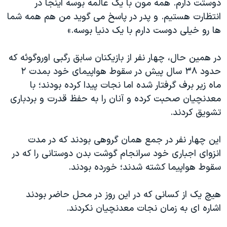
دوستت دارم. همه مون با يک عالمه بوسه اينجا در
انتظارت هستيم. و پدر در پاسخ می گويد من هم همه شما
ها رو خيلی دوست دارم با يک دنيا بوسه.»
در همين حال، چهار نفر از بازيکنان سابق رگبی اوروگوئه که
حدود ۳۸ سال پيش در سقوط هواپيمای خود بمدت ۲
ماه زير برف گرفتار شده اما نجات پيدا کرده بودند؛ با
معدنچيان صحبت کرده و آنان را به حفظ قدرت و بردباری
تشويق کردند.
اين چهار نفر در جمع همان گروهی بودند که در مدت
انزوای اجباری خود سرانجام گوشت بدن دوستانی را که در
سقوط هواپيما کشته شدند؛ خورده بودند.
هيچ يک از کسانی که در اين روز در محل حاضر بودند
اشاره ای به زمان نجات معدنچيان نکردند.