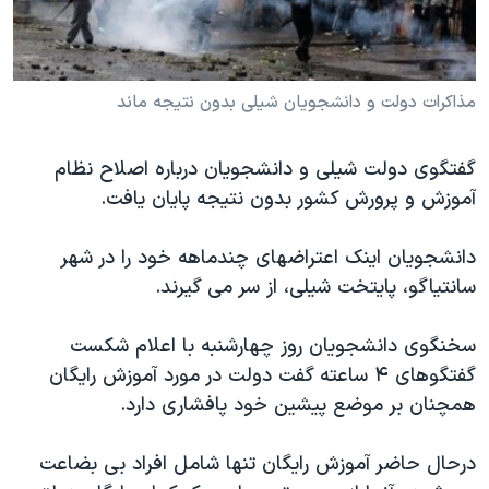
دنبال کنید
مستندها
فرهنگ و زندگی
حقوق شهروندی
انتخابات ریاست جمهوری آمریکا ۲۰۲۴
مذاکرات دولت و دانشجويان شيلی بدون نتيجه ماند
اقتصادی
حمله جمهوری اسلامی به اسرائیل
رمز مهسا
علم و فناوری
زبانهای مختلف
گفتگوی دولت شيلی و دانشجويان درباره اصلاح نظام
اسرائیل در جنگ
ورزش زنان در ایران
آموزش و پرورش کشور بدون نتيجه پايان يافت.
گالری عکس
اعتراضات زن، زندگی، آزادی
دانشجويان اينک اعتراضهای چندماهه خود را در شهر
آرشیو پخش زنده
مجموعه مستندهای دادخواهی
سانتياگو، پايتخت شيلی، از سر می گيرند.
تریبونال مردمی آبان ۹۸
دادگاه حمید نوری
سخنگوی دانشجويان روز چهارشنبه با اعلام شکست
گفتگوهای ۴ ساعته گفت دولت در مورد آموزش رايگان
چهل سال گروگان‌گیری
همچنان بر موضع پيشين خود پافشاری دارد.
قانون شفافیت دارائی کادر رهبری ایران
اعتراضات مردمی آبان ۹۸
درحال حاضر آموزش رايگان تنها شامل افراد بی بضاعت