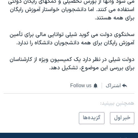
می شود وآنها از بورس تحصيلی و کمکهای رايگان دولتی
اسرائیل در جنگ
استفاده می کنند. اما دانشجويان خواستار آموزش رايگان
نرگس محمدی برنده جایزه نوبل صلح
برای همه هستند.
همایش محافظه‌کاران آمریکا «سی‌پک»
سخنگوی دولت می گويد شيلی توانايی مالی برای تأمين
صفحه‌های ویژه
آموزش رايگان برای همه دانشجويان دانشگاه را ندارد.
سفر پرزیدنت ترامپ به چین
دولت شيلی در نظر دارد يک کميسيون ويژه از کارشناسان
برای بررسی اين موضوع، تشکيل دهد.
اشتراک
Follow us
همچنبن ببینید:
خبر اول
گزيده‌ها