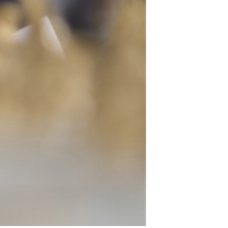
مستندها
فرهنگ و زندگی
حقوق شهروندی
انتخابات ریاست جمهوری آمریکا ۲۰۲۴
اقتصادی
حمله جمهوری اسلامی به اسرائیل
رمز مهسا
علم و فناوری
اسرائیل در جنگ
ورزش زنان در ایران
گالری عکس
اعتراضات زن، زندگی، آزادی
آرشیو پخش زنده
مجموعه مستندهای دادخواهی
تریبونال مردمی آبان ۹۸
دادگاه حمید نوری
چهل سال گروگان‌گیری
قانون شفافیت دارائی کادر رهبری ایران
اعتراضات مردمی آبان ۹۸
اسرائیل در جنگ