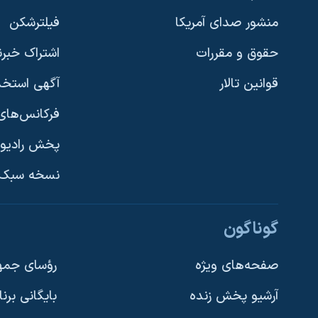
منشور صدای آمریکا
فیلترشکن
حقوق و مقررات
اشتراک خبرن
قوانین تالار
آگهی استخد
فرکانس‌های 
پخش رادیو
یادگیری زبان انگلیسی
نسخه سبک 
دنبال کنید
گوناگون
صفحه‌های ویژه
رؤسای جمهو
آرشیو پخش زنده
بایگانی برن
زبانهای مختلف