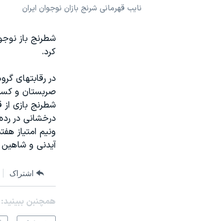
نایب قهرمانی شرنج بازان نوجوان ایران
نرگس محمدی برنده جایزه نوبل صلح
همایش محافظه‌کاران آمریکا «سی‌پک»
شطرنج باز نوجوا
صفحه‌های ویژه
کرد.
سفر پرزیدنت ترامپ به چین
صربستان و کسب 
شطرنج بازی از ق
آیدنی و شاهین کوهستانی در رد
اشتراک
همچنبن ببینید: