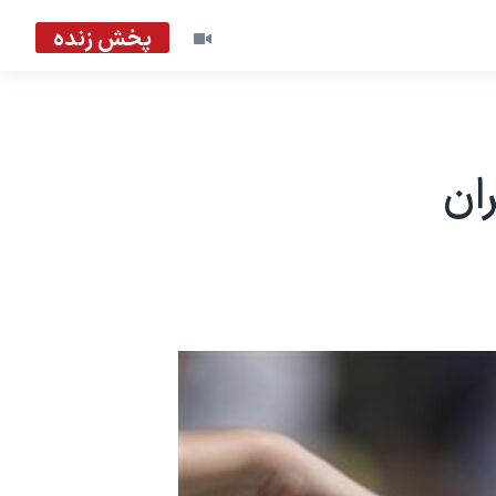
پخش زنده
ان