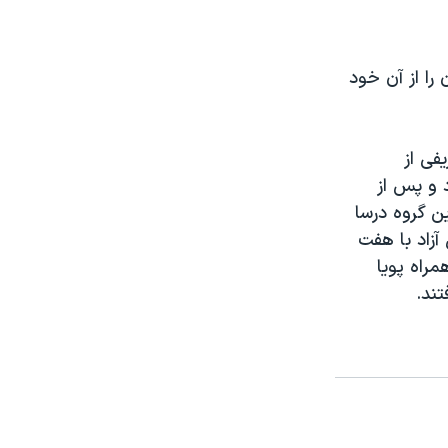
را از آن خود
 حریفی از
 و پس از
ین گروه درسا
١ سال با ٨ امتیاز و نیما جوانبخت در کمتر از ١٤ سال آزاد با هفت
 کمتر از ١٠ سال آزاد به همراه پویا