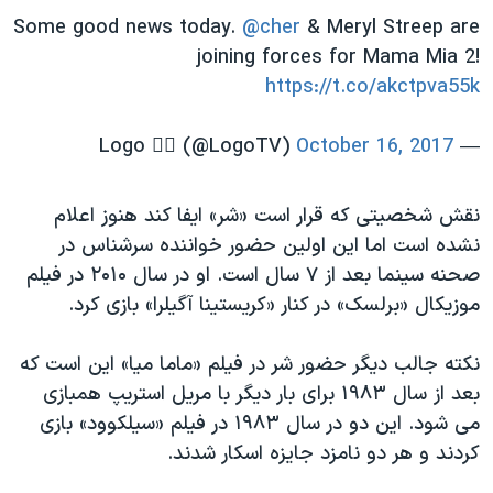
اسرائیل در جنگ
Some good news today.
@cher
& Meryl Streep are
نرگس محمدی برنده جایزه نوبل صلح
joining forces for Mama Mia 2!
https://t.co/akctpva55k
همایش محافظه‌کاران آمریکا «سی‌پک»
صفحه‌های ویژه
October 16, 2017
— Logo 🏳️‍🌈 (@LogoTV)
سفر پرزیدنت ترامپ به چین
نقش شخصیتی که قرار است «شر» ایفا کند هنوز اعلام
نشده است اما این اولین حضور خواننده سرشناس در
صحنه سینما بعد از ۷ سال است. او در سال ۲۰۱۰ در فیلم
موزیکال «برلسک» در کنار «کریستینا آگیلرا» بازی کرد.
نکته جالب دیگر حضور شر در فیلم «ماما میا» این است که
بعد از سال ۱۹۸۳ برای بار دیگر با مریل استریپ همبازی
می شود. این دو در سال ۱۹۸۳ در فیلم «سیلکوود» بازی
کردند و هر دو نامزد جایزه اسکار شدند.