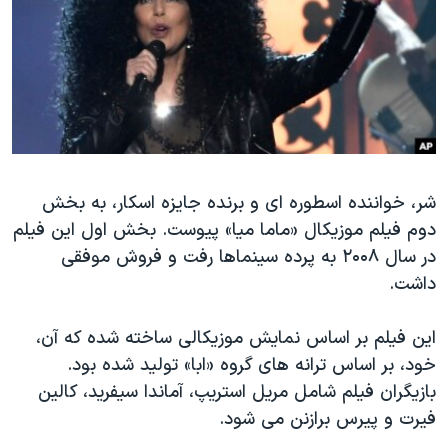
دنبال کنید
مستندها
فرهنگ و زندگی
حقوق شهروندی
انتخابات ریاست جمهوری آمریکا ۲۰۲۴
اقتصادی
حمله جمهوری اسلامی به اسرائیل
رمز مهسا
علم و فناوری
زبانهای مختلف
اسرائیل در جنگ
ورزش زنان در ایران
شر، خواننده اسطوره ای و برنده جایزه اسکار، به بخش
گالری عکس
اعتراضات زن، زندگی، آزادی
دوم فیلم موزیکال «ماما میا» پیوست. بخش اول این فیلم
آرشیو پخش زنده
مجموعه مستندهای دادخواهی
در سال ۲۰۰۸ به پرده سینماها رفت و فروش موفقی
تریبونال مردمی آبان ۹۸
داشت.
دادگاه حمید نوری
این فیلم بر اساس نمایش موزیکالی ساخته شده که آن،
چهل سال گروگان‌گیری
خود، بر اساس ترانه های گروه «ابا» تولید شده بود.
قانون شفافیت دارائی کادر رهبری ایران
بازیگران فیلم شامل مریل استریپ، آماندا سیفرید، کالین
فیرت و پیرس برازنن می شود.
اعتراضات مردمی آبان ۹۸