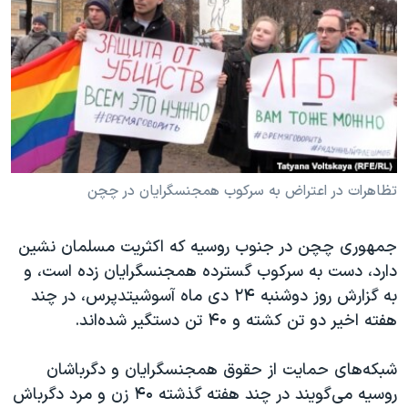
دنبال کنید
مستندها
فرهنگ و زندگی
حقوق شهروندی
انتخابات ریاست جمهوری آمریکا ۲۰۲۴
اقتصادی
حمله جمهوری اسلامی به اسرائیل
رمز مهسا
علم و فناوری
زبانهای مختلف
اسرائیل در جنگ
ورزش زنان در ایران
گالری عکس
اعتراضات زن، زندگی، آزادی
تظاهرات در اعتراض به سرکوب همجنسگرایان در چچن
آرشیو پخش زنده
مجموعه مستندهای دادخواهی
جمهوری چچن در جنوب روسیه که اکثریت مسلمان نشین
تریبونال مردمی آبان ۹۸
دارد، دست به سرکوب گسترده همجنسگرایان زده است، و
دادگاه حمید نوری
به گزارش روز دوشنبه ۲۴ دی ماه آسوشیتدپرس، در چند
چهل سال گروگان‌گیری
هفته اخیر دو تن کشته و ۴۰ تن دستگیر شده‌اند.
قانون شفافیت دارائی کادر رهبری ایران
شبکه‌های حمایت از حقوق همجنسگرایان و دگرباشان
اعتراضات مردمی آبان ۹۸
روسیه می‌گویند در چند هفته گذشته ۴۰ زن و مرد دگرباش