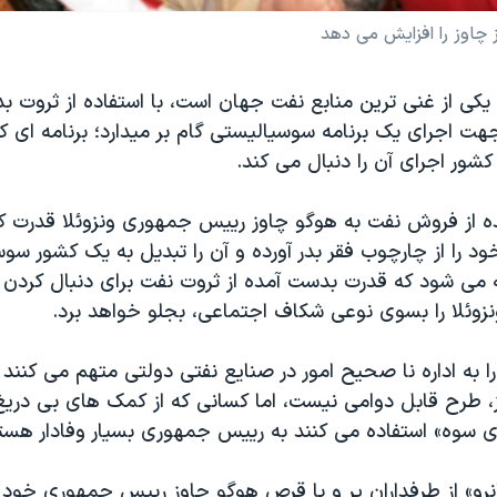
 چاوز را افزايش می دهد
ی يکی از غنی ترين منابع نفت جهان است، با استفاده از ثروت ب
ت اجرای يک برنامه سوسياليستی گام بر ميدارد؛ برنامه ای ک
ور اجرای آن را دنبال می کند.
 از فروش نفت به هوگو چاوز رييس جمهوری ونزوئلا قدرت ک
خود را از چارچوب فقر بدر آورده و آن را تبديل به يک کشور سو
ه می شود که قدرت بدست آمده از ثروت نفت برای دنبال کردن
زوئلا را بسوی نوعی شکاف اجتماعی، بجلو خواهد برد.
 به اداره نا صحيح امور در صنايع نفتی دولتی متهم می کنند 
 طرح قابل دوامی نيست، اما کسانی که از کمک های بی دري
ی سوه» استفاده می کنند به رييس جمهوری بسيار وفادار هست
نرو» از طرفداران پر و پا قرص هوگو چاوز رييس جمهوری خود 