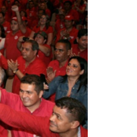
مستندها
فرهنگ و زندگی
حقوق شهروندی
انتخابات ریاست جمهوری آمریکا ۲۰۲۴
اقتصادی
حمله جمهوری اسلامی به اسرائیل
رمز مهسا
علم و فناوری
اسرائیل در جنگ
ورزش زنان در ایران
گالری عکس
اعتراضات زن، زندگی، آزادی
آرشیو پخش زنده
مجموعه مستندهای دادخواهی
تریبونال مردمی آبان ۹۸
دادگاه حمید نوری
چهل سال گروگان‌گیری
قانون شفافیت دارائی کادر رهبری ایران
اعتراضات مردمی آبان ۹۸
اسرائیل در جنگ