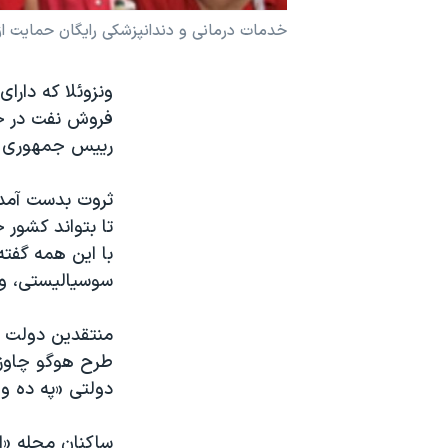
نرگس محمدی برنده جایزه نوبل صلح
خدمات درمانی و دندانپزشکی رايگان حمايت از
همایش محافظه‌کاران آمریکا «سی‌پک»
ونزوئلا که دارا
صفحه‌های ویژه
فروش نفت در جه
سفر پرزیدنت ترامپ به چین
رييس جمهوری کش
ثروت بدست آمده
تا بتواند کشور 
با اين همه گفت
سوسياليستی، ون
منتقدين دولت را
طرح هوگو چاوز،
دولتی «په ده و
ساکنان محله «ا