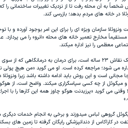
شخصاً به آن محله رفت تا از نزديک تغييرات ساختمانی را که 
لا در خانه های مردم بدهد؛ بازرسی کند.
ونزوئلا سازمان ويژه ای را برای اين امر بوجود آورده و با تو
قيماً مخارج تعمير خانه های محله «انرو» را می پردازد. علا
اعی معظمی را نيز اداره ميکند.
« ميگوئل» که يک نقاش ۲۳ ساله است، برای درمان به درمانگاهی که از
داره می شود؛ مراجعه کرده است. او می گويد «من هيچ پولی نبا
ا مجانی است و اين روش بايد ادامه داشته باشد زيرا ونزوئلا 
 ميگوئل از چه کسی سپاسگزاری ميکند. واضح است، از هوگو
وقتی می گويد «پرزيدنت هوگو چاوز همه اين کارها را با اجرا
»
گوئل گروهی لباس ميدوزند و برخی به انجام خدمات ديگری
فت در کاراکاس از دندانپزشکی رايگان گرفته تا زمين های بسکتبا