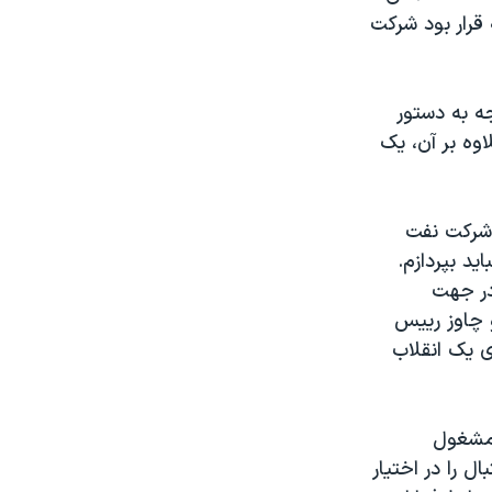
قرار بود شرکت
جه به دستور
وه بر آن، يک
 سوی شرکت نفت
يد بپردازم.
در جهت
 چاوز رييس
ی يک انقلاب
 مشغول
ل را در اختيار