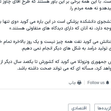
است. با اين همه برخی بر اين باور هستند که طرح آقای چاوز تن
هدو نه همه مردم را.
انشجوی دانشکده پزشکی است در اين باره می گويد «وی تنها ب
 دارد، نه آنان که دارای ديدگاه های متفاوتی هستند.»
نانش می گويد نفت همه چيز نيست و يک روز بالاخره تمام خ
ی توليد درآمد به شکل های ديگر انجام نمی دهيم.
 جمهوری ونزوئلا می گويد که کشورش تا يکصد سال ديگر از د
اهد کرد، مسأله ای که می تواند صحت داشته باشد.
Follow us
چاپ
زيده‌ها
اقتصادی