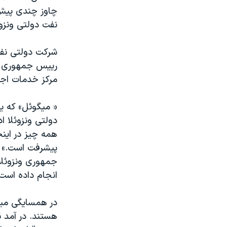
چاوز چندی پيش 
نفت دولتی ونزوئ
شرکت دولتی نفت 
رييس جمهوری مست
مرکز خدمات اجتم
دولتی ونزوئلا ا
همه چيز در اينج
پيشرفت است.» و
جمهوری ونزوئلا 
انجام داده است.
در همسايگی مي
هستند. در آمد ن