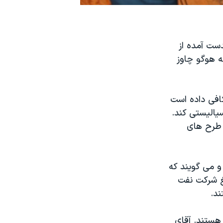
دست آمده از
ه هوگو چاوز
افی داده است
سياليستی کند.
 طرح های
و می گويند که
غ شرکت نفت
ند.
هستند. آقای