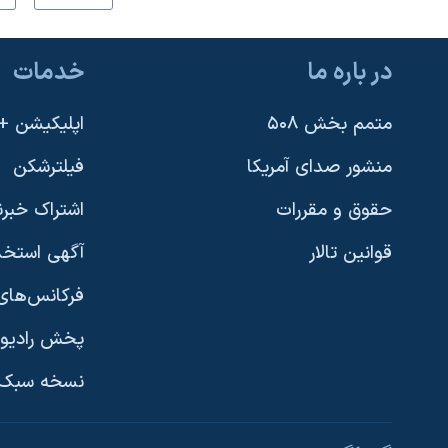
در باره ما
خدمات
متمم بخش ۵۰۸
اپلیکیشن +VOA
منشور صدای آمریکا
فیلترشکن
حقوق و مقررات
اشتراک خبرن
قوانین تالار
آگهی استخد
فرکانس‌های 
پخش رادیو
یادگیری زبان انگلیسی
نسخه سبک 
دنبال کنید