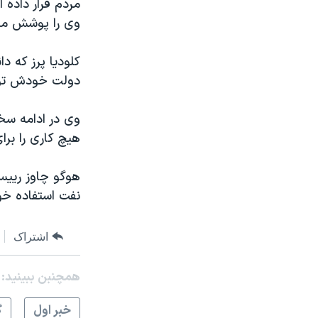
مردم قرار داده 
وی را پوشش ميد
کلوديا پرز که د
دولت خودش توجه
وی در ادامه سخ
هيچ کاری را برا
هوگو چاوز رييس
نفت استفاده خو
اشتراک
همچنبن ببینید:
خبر اول
گ