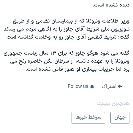
اسرائیل در جنگ
دیده نشده است.
نرگس محمدی برنده جایزه نوبل صلح
وزیر اطلاعات ونزوئلا که از بیمارستان نظامی و از طریق
همایش محافظه‌کاران آمریکا «سی‌پک»
تلویزیون ملی شرایط آقای چاوز را به آگاهی مردم می رساند
صفحه‌های ویژه
گفت: شرایط تنفسی آقای چاوز رو به وخامت گذاشته است.
سفر پرزیدنت ترامپ به چین
گفته می شود هوگو چاوز که برای ۱۴ سال ریاست جمهوری
ونزوئلا را به عهده داشته، از سرطان لگن خاصره رنج می
برد اما جزییات بیماری او هنوز فاش نشده است.
اشتراک
Follow us
همچنبن ببینید:
جهان
سرخط خبرها