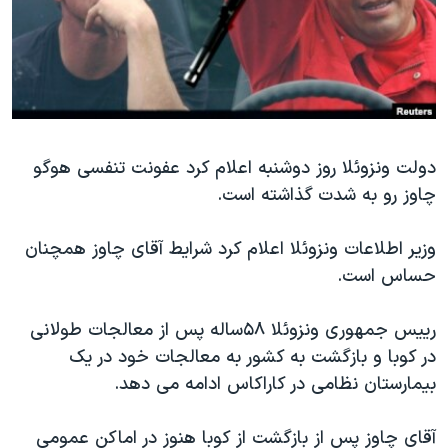
دنبال کنید
مستندها
فرهنگ و زندگی
حقوق شهروندی
انتخابات ریاست جمهوری آمریکا ۲۰۲۴
اقتصادی
حمله جمهوری اسلامی به اسرائیل
رمز مهسا
علم و فناوری
زبانهای مختلف
اسرائیل در جنگ
ورزش زنان در ایران
دولت ونزوئلا روز دوشنبه اعلام کرد عفونت تنفسی هوگو
چاوز رو به شدت گذاشته است.
گالری عکس
اعتراضات زن، زندگی، آزادی
آرشیو پخش زنده
مجموعه مستندهای دادخواهی
وزیر اطلاعات ونزوئلا اعلام کرد شرایط آقای چاوز همچنان
تریبونال مردمی آبان ۹۸
حساس است.
دادگاه حمید نوری
ريیس جمهوری ونزوئلا ۵۸ساله پس از معالجات طولانی
چهل سال گروگان‌گیری
در کوبا و بازگشت به کشور به معالجات خود در یک
قانون شفافیت دارائی کادر رهبری ایران
بیمارستان نظامی در کاراکاس ادامه می دهد.
اعتراضات مردمی آبان ۹۸
آقای چاوز پس از بازگشت از کوبا هنوز در اماکن عمومی