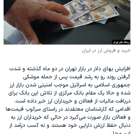
دنبال کنید
مستندها
فرهنگ و زندگی
حقوق شهروندی
انتخابات ریاست جمهوری آمریکا ۲۰۲۴
اقتصادی
حمله جمهوری اسلامی به اسرائیل
رمز مهسا
علم و فناوری
زبانهای مختلف
اسرائیل در جنگ
ورزش زنان در ایران
خرید و فروش ارز در ایران
گالری عکس
اعتراضات زن، زندگی، آزادی
افزایش بهای دلار در بازار تهران در دو ماه گذشته و شدت
آرشیو پخش زنده
مجموعه مستندهای دادخواهی
گرفتن روند رو به رشد قیمت پس از حمله موشکی
تریبونال مردمی آبان ۹۸
جمهوری اسلامی به اسرائیل موجب امنیتی شدن بازار ارز
شده و حالا یک مقام بانک مرکزی از تلاش این بانک برای
دادگاه حمید نوری
دریافت مالیات از فعالان و خریداران ارز خبر داده است.
چهل سال گروگان‌گیری
اقدامی که کارشناسان معتقدند در راستای سرکوب قیمت‌ها
قانون شفافیت دارائی کادر رهبری ایران
و فعالان بازار صورت می‌گیرد در حالی که خریداران ارز به
دنبال حفظ ارزش دارایی خود هستند و نه کسب درآمد از
اعتراضات مردمی آبان ۹۸
این محل.