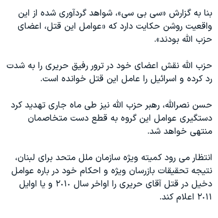
اسرائیل در جنگ
بنا به گزارش «سی بی سی»، شواهد گردآوری شده از این
نرگس محمدی برنده جایزه نوبل صلح
واقعیت روشن حکایت دارد که «عوامل این قتل، اعضای
همایش محافظه‌کاران آمریکا «سی‌پک»
حزب الله بودند».
صفحه‌های ویژه
حزب الله نقش اعضای خود در ترور رفیق حریری را به شدت
سفر پرزیدنت ترامپ به چین
رد کرده و اسرائیل را عامل این قتل خوانده است.
حسن نصرالله، رهبر حزب الله نیز طی ماه جاری تهدید کرد
دستگیری عوامل این گروه به قطع دست متخاصمان
منتهی خواهد شد.
انتظار می رود کمیته ویژه سازمان ملل متحد برای لبنان،
نتیجه تحقیقات بازرسان ویژه و احکام خود در باره عوامل
دخیل در قتل آقای حریری را اواخر سال ٢٠١٠ و یا اوایل
٢٠١١ اعلام کند.