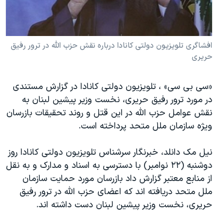
دنبال کنید
مستندها
فرهنگ و زندگی
حقوق شهروندی
انتخابات ریاست جمهوری آمریکا ۲۰۲۴
افشاگری تلویزیون دولتی کانادا درباره نقش حزب الله در ترور رفیق
اقتصادی
حمله جمهوری اسلامی به اسرائیل
حریری
رمز مهسا
علم و فناوری
زبانهای مختلف
اسرائیل در جنگ
ورزش زنان در ایران
«سی بی سی» ، تلویزیون دولتی کانادا در گزارش مستندی
گالری عکس
اعتراضات زن، زندگی، آزادی
در مورد ترور رفیق حریری، نخست وزیر پیشین لبنان به
نقش عوامل حزب الله در این قتل و روند تحقیقات بازرسان
آرشیو پخش زنده
مجموعه مستندهای دادخواهی
ویژه سازمان ملل متحد پرداخته است.
تریبونال مردمی آبان ۹۸
دادگاه حمید نوری
نیل مک دانلد، خبرنگار سرشناس تلویزیون دولتی کانادا روز
دوشنبه (٢٢ نوامبر) با دسترسی به اسناد و مدارک و به نقل
چهل سال گروگان‌گیری
از منابع معتبر گزارش داد بازرسان مورد حمایت سازمان
قانون شفافیت دارائی کادر رهبری ایران
ملل متحد دریافته اند که اعضای حزب الله در ترور رفیق
اعتراضات مردمی آبان ۹۸
حریری، نخست وزیر پیشین لبنان دست داشته اند.