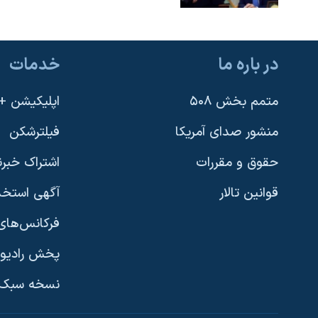
در باره ما
خدمات
متمم بخش ۵۰۸
اپلیکیشن +VOA
منشور صدای آمریکا
فیلترشکن
حقوق و مقررات
اشتراک خبرن
قوانین تالار
آگهی استخد
فرکانس‌های 
پخش رادیو
یادگیری زبان انگلیسی
نسخه سبک 
دنبال کنید