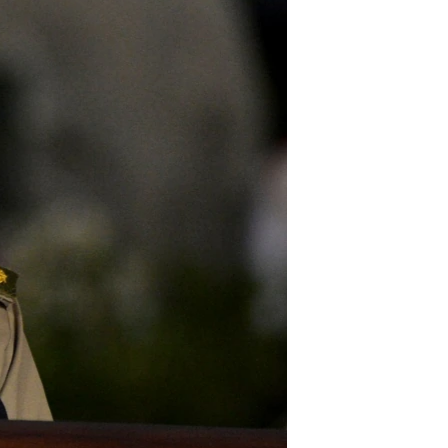
مستندها
فرهنگ و زندگی
حقوق شهروندی
انتخابات ریاست جمهوری آمریکا ۲۰۲۴
اقتصادی
حمله جمهوری اسلامی به اسرائیل
رمز مهسا
علم و فناوری
اسرائیل در جنگ
ورزش زنان در ایران
گالری عکس
اعتراضات زن، زندگی، آزادی
آرشیو پخش زنده
مجموعه مستندهای دادخواهی
تریبونال مردمی آبان ۹۸
دادگاه حمید نوری
چهل سال گروگان‌گیری
قانون شفافیت دارائی کادر رهبری ایران
اعتراضات مردمی آبان ۹۸
اسرائیل در جنگ