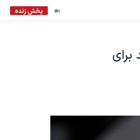
پخش زنده
 برای