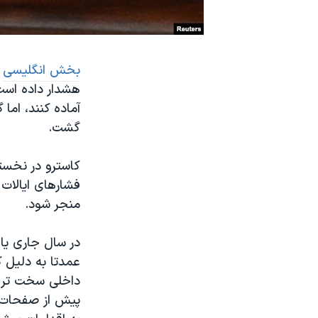
نرگس محمدی برنده جایزه نوبل صلح
همایش محافظه‌کاران آمریکا «سی‌پک»
بخش انگلیسی
ص
صفحه‌های ویژه
هشدار داده است
سفر پرزیدنت ترامپ به چین
گشت.
کاسترو در نخست
فشارهای ایالات 
منجر شود.
در سال جاری یاف
عمدتا به دلیل ک
داخلی سخت تر ش
پیش از صفحات خ