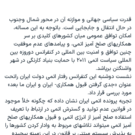
دنبال کنید
مستندها
فرهنگ و زندگی
حقوق شهروندی
انتخابات ریاست جمهوری آمریکا ۲۰۲۴
قدرت سیاسی جهانی و موازنه آن در محور شمال وجنوب
در حال انتقال و جابجایی است. باتوجه به این مساله،
اقتصادی
حمله جمهوری اسلامی به اسرائیل
امکان توافق عمومی میان کشورهای کلیدی بر سر
رمز مهسا
علم و فناوری
همکاریهای صلح آمیز اتمی، و پیامدهای عدم موفقیت
زبانهای مختلف
اسرائیل در جنگ
ورزش زنان در ایران
چنین توافق و امنیت بین المللی در کنفرانس دوروزه بین
المللی سیاست اتمی ۲۰۱۱ با حمایت بنیاد کارنگی در شهر
گالری عکس
اعتراضات زن، زندگی، آزادی
واشنگتن برپاشد.
آرشیو پخش زنده
مجموعه مستندهای دادخواهی
نشست دوشنبه این کنفرانس رفتار اتمی دولت ایران راتحت
تریبونال مردمی آبان ۹۸
عنوان «جدی گرفتن قبول همکاری- ایران و ایران ما بعد»
مورد بررسی قرار داد.
دادگاه حمید نوری
تجربه پرونده اتمی ایران نشان داده که چگونه خلأ موجود
چهل سال گروگان‌گیری
در قوانین عدم تولید و گسترش اتمی در ارتباط با تعریف
قانون شفافیت دارائی کادر رهبری ایران
استفاده صلح آمیز از انرژی اتمی و قبول همکاریهای صلح
آمیز اتمی میتواند تلاشهای مربوط به وادار کردن کشورها را
اعتراضات مردمی آبان ۹۸
به پذیرش سیستم مبتنی بر قانون در این زمینه پیچیده