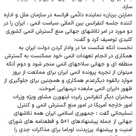
اسرائیل در جنگ
سازد.
نرگس محمدی برنده جایزه نوبل صلح
«مارتن بریان» نماینده دانُمی فرانسه در سازمان ملل و اداره
کننده جلسه کنفرانس بین المللی سیاست اتمی ، ایران را در
همایش محافظه‌کاران آمریکا «سی‌پک»
دو مورد در امر تلاشهای جهانی منع گسترش اتمی کشوری
صفحه‌های ویژه
کلیدی توصیف کرد و گفت:
سفر پرزیدنت ترامپ به چین
نخست آنکه شکست ما در وادار کردن دولت ایران به
همکاری در انجام تعهدات اتمی خود ممکنست به گسترش
منطقه ای و جهانی سلاحهای اتمی منجر شود و دوم آنکه
میتوان از تجربه پرونده اتمی ایران برای ممانعت از بروز
موارد بالقوه دیگرعدم همکاری و همچنین برای جلوگیری از
ظهور «ایران اتمی مابعد» درسهایی آموخت.
سخنران دیگر کنفرانس رابرت آینهورن مشاور ویژه وزرات
امور خارجه آمریکا در امور منع گسترش اتمی و کنترل
تسلیحاتی گفت : جمهوری اسلامی ایران همه تلاشهای
جهانی از جمله پیشنهادهای ۱+۵ و قطعنامه های شورای
امنیت و پیشنهاد پرزیدنت اوباما برای مذاکرات جدی را