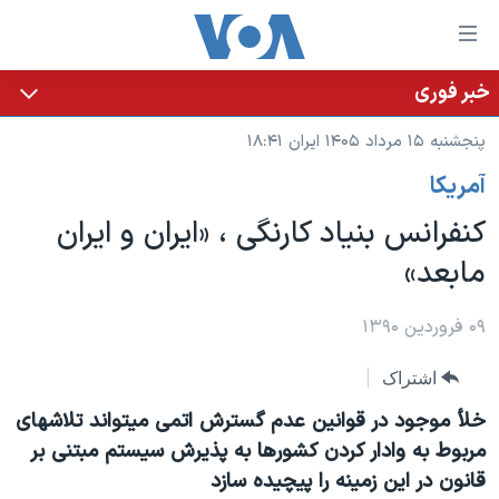
ینکهای
ابل
سترسی
خبر فوری
خانه
هش
پنجشنبه ۱۵ مرداد ۱۴۰۵ ایران ۱۸:۴۱
نسخه سبک وب‌سایت
ه
آمريکا
حتوای
موضوع ها
صلی
کنفرانس بنیاد کارنگی ، «ایران و ایران
برنامه های تلویزیونی
ایران
هش
مابعد»
جدول برنامه ها
ه
آمریکا
فحه
صفحه‌های ویژه
جهان
۰۹ فروردین ۱۳۹۰
صلی
فرکانس‌های صدای آمریکا
ورزشی
جام جهانی ۲۰۲۶
هش
اشتراک
پخش رادیویی
ه
گزیده‌ها
عملیات خشم حماسی
خلأ موجود در قوانین عدم گسترش اتمی میتواند تلاشهای
ستجو
۲۵۰سالگی آمریکا
ویژه برنامه‌ها
مربوط به وادار کردن کشورها به پذیرش سیستم مبتنی بر
یادگیری زبان انگلیسی
قانون در این زمینه را پیچیده سازد
ویدیوها
بایگانی برنامه‌های تلویزیونی