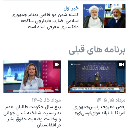
اسرائیل در جنگ
خبر اول
نرگس محمدی برنده جایزه نوبل صلح
کشته شدن دو قاضی بدنام جمهوری
اسلامی؛ ضارب «آبدارچی ساکت»
همایش محافظه‌کاران آمریکا «سی‌پک»
دادگستری معرفی شده است
صفحه‌های ویژه
سفر پرزیدنت ترامپ به چین
برنامه های قبلی
مرداد ۱۵, ۱۴۰۵
مرداد ۱۵, ۱۴۰۵
رقص معروف رئیس‌جمهوری
پنج سال حکومت طالبان؛ عدم
آمریکا با ترانه «وای‌ام‌سی‌ای»
به رسمیت شناخته شدن جهانی
و وخامت وضعیت حقوق بشر
در افغانستان