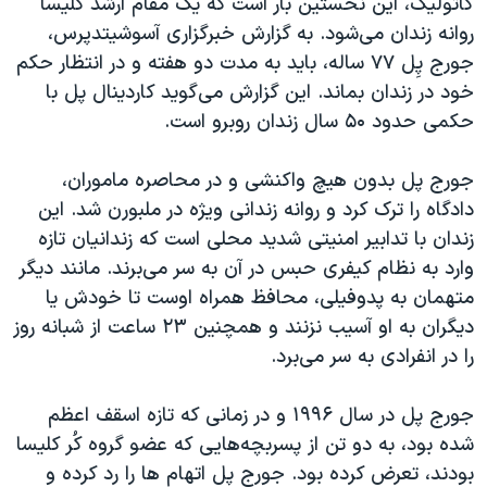
کاتولیک، این نخستین بار است که یک مقام ارشد کلیسا
اسرائیل در جنگ
روانه زندان می‌شود. به گزارش خبرگزاری آسوشیتدپرس،
نرگس محمدی برنده جایزه نوبل صلح
جورج پِل ۷۷ ساله، باید به مدت دو هفته و در انتظار حکم
همایش محافظه‌کاران آمریکا «سی‌پک»
خود در زندان بماند. این گزارش می‌گوید کاردینال پل با
حکمی حدود ۵۰ سال زندان روبرو است.
صفحه‌های ویژه
سفر پرزیدنت ترامپ به چین
جورج پل بدون هیچ‌ واکنشی و در محاصره ماموران،
دادگاه را ترک کرد و روانه زندانی ویژه در ملبورن شد. این
زندان با تدابیر امنیتی شدید محلی است که زندانیان تازه
وارد به نظام کیفری حبس در آن به سر می‌برند. مانند دیگر
متهمان به پدوفیلی، محافظ همراه اوست تا خودش یا
دیگران به او آسیب نزنند و همچنین ۲۳ ساعت از شبانه روز
را در انفرادی به سر می‌برد.
جورج پل در سال ۱۹۹۶ و در زمانی که تازه اسقف اعظم
شده بود، به دو تن از پسربچه‌هایی که عضو گروه کُر کلیسا
بودند، تعرض کرده بود. جورج پل اتهام ها را رد کرده و