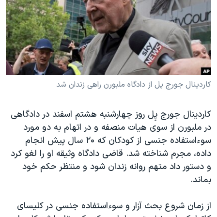
دنبال کنید
مستندها
فرهنگ و زندگی
حقوق شهروندی
انتخابات ریاست جمهوری آمریکا ۲۰۲۴
اقتصادی
حمله جمهوری اسلامی به اسرائیل
رمز مهسا
علم و فناوری
زبانهای مختلف
اسرائیل در جنگ
ورزش زنان در ایران
کاردینال جورج پل از دادگاه ملبورن راهی زندان شد
گالری عکس
اعتراضات زن، زندگی، آزادی
کاردینال جورج پِل روز چهارشنبه هشتم اسفند در دادگاهی
آرشیو پخش زنده
مجموعه مستندهای دادخواهی
در ملبورن از سوی هیات منصفه و در اتهام به دو مورد
تریبونال مردمی آبان ۹۸
سوءاستفاده جنسی از کودکان که ۲۰ سال پیش انجام
دادگاه حمید نوری
داده، مجرم شناخته شد. قاضی دادگاه وثیقه او را لغو کرد
و دستور داد متهم روانه زندان شود و منتظر حکم خود
چهل سال گروگان‌گیری
بماند.
قانون شفافیت دارائی کادر رهبری ایران
اعتراضات مردمی آبان ۹۸
از زمان شروع بحث آزار و سوءاستفاده جنسی در کلیسای