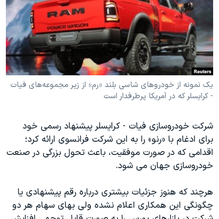
دنبال کنید
مستندها
فرهنگ و زندگی
حقوق شهروندی
انتخابات ریاست جمهوری آمریکا ۲۰۲۴
اقتصادی
حمله جمهوری اسلامی به اسرائیل
رمز مهسا
علم و فناوری
زبانهای مختلف
اسرائیل در جنگ
ورزش زنان در ایران
یک نمونه از خودروهای شاسی بلند «رم» از زیر مجموعه‌های فیات
- کرایسلر که در آمریکا پرطرفدار است
گالری عکس
اعتراضات زن، زندگی، آزادی
آرشیو پخش زنده
مجموعه مستندهای دادخواهی
شرکت خودروسازی فیات - کرایسلر پیشنهاد رسمی خود
تریبونال مردمی آبان ۹۸
برای ادغام با «رنو» را به این شرکت فرانسوی ارائه کرد؛
دادگاه حمید نوری
اقدامی که در صورت موفقیت، باعث تحول بزرگی در صنعت
خودروسازی جهان می شود.
چهل سال گروگان‌گیری
قانون شفافیت دارائی کادر رهبری ایران
هرچند که هنوز جزئیات بیشتری درباره رقم پیشنهادی یا
اعتراضات مردمی آبان ۹۸
چگونگی این همکاری اعلام نشده ولی بهای سهام هر دو
شرکت در بازارهای بورس را به صورت قابل توجهی افزایش