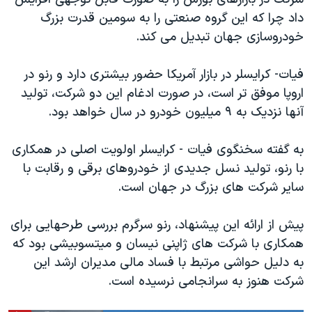
اسرائیل در جنگ
داد چرا که این گروه صنعتی را به سومین قدرت بزرگ
نرگس محمدی برنده جایزه نوبل صلح
خودروسازی جهان تبدیل می کند.
همایش محافظه‌کاران آمریکا «سی‌پک»
فیات- کرایسلر در بازار آمریکا حضور بیشتری دارد و رنو در
صفحه‌های ویژه
اروپا موفق تر است، در صورت ادغام این دو شرکت، تولید
سفر پرزیدنت ترامپ به چین
آنها نزدیک به ۹ میلیون خودرو در سال خواهد بود.
به گفته سخنگوی فیات - کرایسلر اولویت اصلی در همکاری
با رنو، تولید نسل جدیدی از خودروهای برقی و رقابت با
سایر شرکت های بزرگ در جهان است.
پیش از ارائه این پیشنهاد، رنو سرگرم بررسی طرحهایی برای
همکاری با شرکت های ژاپنی نیسان و میتسوبیشی بود که
به دلیل حواشی مرتبط با فساد مالی مدیران ارشد این
شرکت هنوز به سرانجامی نرسیده است.