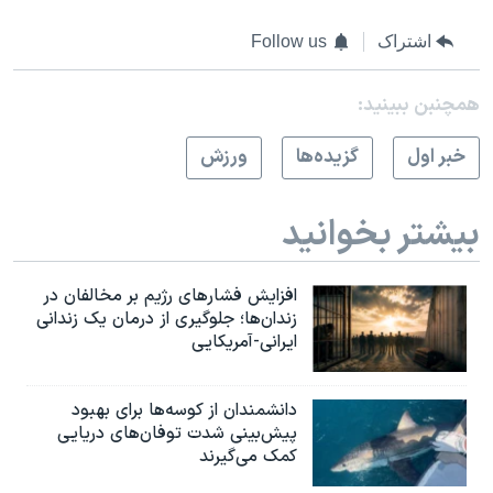
اسرائیل در جنگ
اشتراک
Follow us
نرگس محمدی برنده جایزه نوبل صلح
همایش محافظه‌کاران آمریکا «سی‌پک»
همچنبن ببینید:
صفحه‌های ویژه
خبر اول
گزيده‌ها
ورزش
سفر پرزیدنت ترامپ به چین
بیشتر بخوانید
افزایش فشارهای رژیم بر مخالفان در
زندان‌ها؛ جلوگیری از درمان یک زندانی
ایرانی-آمریکایی
دانشمندان از کوسه‌ها برای بهبود
پیش‌بینی شدت توفان‌های دریایی
کمک می‌گیرند