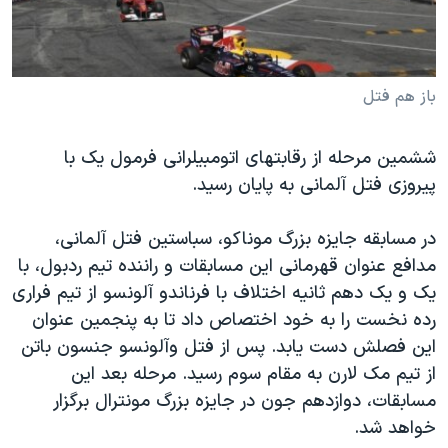
دنبال کنید
مستندها
فرهنگ و زندگی
حقوق شهروندی
انتخابات ریاست جمهوری آمریکا ۲۰۲۴
اقتصادی
حمله جمهوری اسلامی به اسرائیل
باز هم فتل
رمز مهسا
علم و فناوری
زبانهای مختلف
ششمین مرحله از رقابتهای اتومبیلرانی فرمول یک با
اسرائیل در جنگ
ورزش زنان در ایران
پیروزی فتل آلمانی به پایان رسید.
گالری عکس
اعتراضات زن، زندگی، آزادی
در مسابقه جایزه بزرگ موناکو، سباستین فتل آلمانی،
آرشیو پخش زنده
مجموعه مستندهای دادخواهی
مدافع عنوان قهرمانی این مسابقات و راننده تیم ردبول، با
تریبونال مردمی آبان ۹۸
یک و یک دهم ثانیه اختلاف با فرناندو آلونسو از تیم فراری
دادگاه حمید نوری
رده نخست را به خود اختصاص داد تا به پنجمین عنوان
این فصلش دست یابد. پس از فتل وآلونسو جنسون باتن
چهل سال گروگان‌گیری
از تیم مک لارن به مقام سوم رسید. مرحله بعد این
قانون شفافیت دارائی کادر رهبری ایران
مسابقات، دوازدهم جون در جایزه بزرگ مونترال برگزار
اعتراضات مردمی آبان ۹۸
خواهد شد.