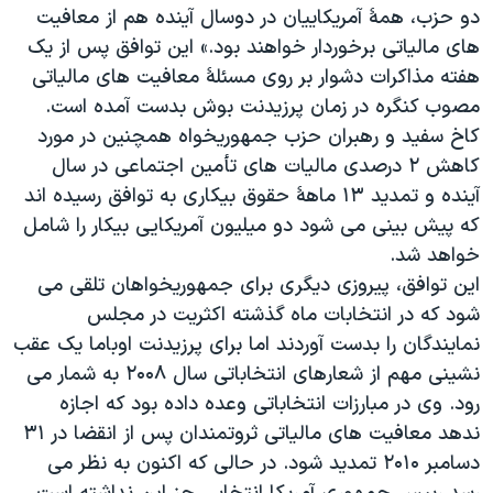
اسرائیل در جنگ
دو حزب، همۀ آمریکاییان در دوسال آینده هم از معافیت
های مالیاتی برخوردار خواهند بود.» این توافق پس از یک
نرگس محمدی برنده جایزه نوبل صلح
هفته مذاکرات دشوار بر روی مسئلۀ معافیت های مالیاتی
همایش محافظه‌کاران آمریکا «سی‌پک»
مصوب کنگره در زمان پرزیدنت بوش بدست آمده است.
صفحه‌های ویژه
کاخ سفید و رهبران حزب جمهوریخواه همچنین در مورد
کاهش ۲ درصدی مالیات های تأمین اجتماعی در سال
سفر پرزیدنت ترامپ به چین
آینده و تمدید ۱۳ ماهۀ حقوق بیکاری به توافق رسیده اند
که پیش بینی می شود دو میلیون آمریکایی بیکار را شامل
خواهد شد.
این توافق، پیروزی دیگری برای جمهوریخواهان تلقی می
شود که در انتخابات ماه گذشته اکثریت در مجلس
نمایندگان را بدست آوردند اما برای پرزیدنت اوباما یک عقب
نشینی مهم از شعارهای انتخاباتی سال ۲۰۰۸ به شمار می
رود. وی در مبارزات انتخاباتی وعده داده بود که اجازه
ندهد معافیت های مالیاتی ثروتمندان پس از انقضا در ۳۱
دسامبر ۲۰۱۰ تمدید شود. در حالی که اکنون به نظر می