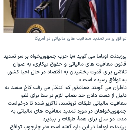
دنبال کنید
مستندها
فرهنگ و زندگی
حقوق شهروندی
انتخابات ریاست جمهوری آمریکا ۲۰۲۴
اقتصادی
حمله جمهوری اسلامی به اسرائیل
رمز مهسا
علم و فناوری
توافق بر سر تمدید معافیت های مالیاتی در آمریکا
زبانهای مختلف
اسرائیل در جنگ
ورزش زنان در ایران
پرزیدنت اوباما می گوید «با حزب جمهوریخواه بر سر تمدید
گالری عکس
اعتراضات زن، زندگی، آزادی
قانون معافیت های مالیاتی و حقوق بیکاری، به عنوان
آرشیو پخش زنده
مجموعه مستندهای دادخواهی
تلاشی برای قدرت بخشیدن به اقتصاد در حال احیا کشور،
به توافق رسیده است.»
تریبونال مردمی آبان ۹۸
ناظران می گویند همانطور که انتظار می رفت کاخ سفید به
دادگاه حمید نوری
دلیل از دست دادن حد نصاب لازم در سنا برای لغو
چهل سال گروگان‌گیری
معافیت مالیاتی طبقات ثروتمند، ناگزیر شده تا درخواست
جمهوریخواهان در مورد تمدید معافیت های مالیاتی به
قانون شفافیت دارائی کادر رهبری ایران
مدت دو سال برای همۀ طبقات را بپذیرد.
اعتراضات مردمی آبان ۹۸
پرزیدنت اوباما در این باره گفته است «در چارچوب توافق