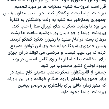
رسد رییس جمهوری آمریکا انتخابی جز این نداشته است.
قرار است امروز-سه شنبه- دمکرات ها در مورد تصمیم
پرزیدنت اوباما بحث و گفتگو کنند. جو بایدن معاون رئیس
جمهوری بعدازظهر سه شنبه به وقت واشنگتن به کنگرۀ
می رود تا رضایت دمکرات های لیبرال سنا را جلب کند.
پرزیدنت اوباما و جو بایدن روز دوشنبه ساعت ها پشت
درهای بسته در کاخ سفید با رهبران کنگره گفتگو کردند.
رییس جمهوری آمریکا درباره محتوی این توافق تصریح
کرده که بی عیب نیست و هرکسی می تواند در آن چیزی
برای مخالفت بیابد اما از نظر وی گامی اساسی در روند
بهبود اوضاع کشور محسوب می شود.
جمعی از قانونگزاران دمکرات،عقب نشینی کاخ سفید در
برابر جمهوریخواهان را زود هنگام خوانده و بر این باورند
که هنوز زمان کافی برای پافشاری بر موضع پیشین
پرزیدنت اوباما وجود دارد.