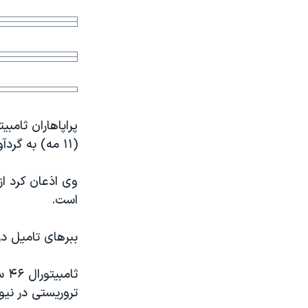
مستندها
فرهنگ و زندگی
حقوق شهروندی
انتخابات ریاست جمهوری آمریکا ۲۰۲۴
اقتصادی
حمله جمهوری اسلامی به اسرائیل
رمز مهسا
علم و فناوری
اسرائیل در جنگ
ورزش زنان در ایران
پراپاهاران ثامبی
گالری عکس
اعتراضات زن، زندگی، آزادی
(۱۱ مه) به گردآوری کمک مالی برای مهاجران تامیل در منطقه ونکوور اعتراف کرد.
آرشیو پخش زنده
مجموعه مستندهای دادخواهی
تریبونال مردمی آبان ۹۸
وی اذعان کرد از
است.
دادگاه حمید نوری
چهل سال گروگان‌گیری
ببرهای تامیل در
قانون شفافیت دارائی کادر رهبری ایران
اعتراضات مردمی آبان ۹۸
تروریستی در نیو
اسرائیل در جنگ