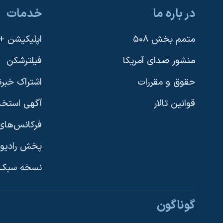
در باره ما
خدمات
متمم بخش ۵۰۸
اپلیکیشن +VOA
منشور صدای آمریکا
فیلترشکن
حقوق و مقررات
اشتراک خبرن
قوانین تالار
آگهی استخد
فرکانس‌های 
پخش رادیو
یادگیری زبان انگلیسی
نسخه سبک 
دنبال کنید
گوناگون