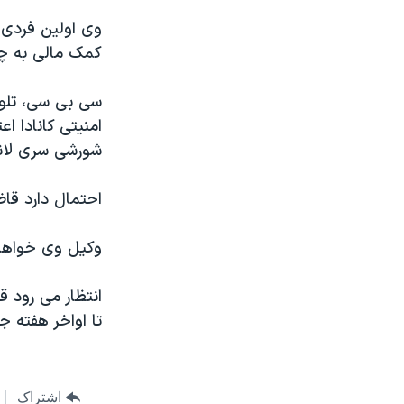
نرگس محمدی برنده جایزه نوبل صلح
وی اولین فردی 
کمک مالی به چن
همایش محافظه‌کاران آمریکا «سی‌پک»
صفحه‌های ویژه
سی بی سی، تلویز
سفر پرزیدنت ترامپ به چین
امنیتی کانادا ا
شورشی سری لانک
احتمال دارد قاض
وکیل وی خواها
انتظار می رود 
تا اواخر هفته جا
اشتراک