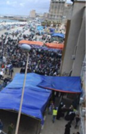
مستندها
فرهنگ و زندگی
حقوق شهروندی
انتخابات ریاست جمهوری آمریکا ۲۰۲۴
اقتصادی
حمله جمهوری اسلامی به اسرائیل
رمز مهسا
علم و فناوری
اسرائیل در جنگ
ورزش زنان در ایران
گالری عکس
اعتراضات زن، زندگی، آزادی
آرشیو پخش زنده
مجموعه مستندهای دادخواهی
تریبونال مردمی آبان ۹۸
دادگاه حمید نوری
چهل سال گروگان‌گیری
قانون شفافیت دارائی کادر رهبری ایران
اعتراضات مردمی آبان ۹۸
اسرائیل در جنگ