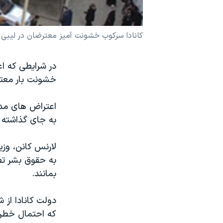
نرگس محمدی برنده جایزه نوبل صلح
همایش محافظه‌کاران آمریکا «سی‌پک»
کانادا سرکوب خشونت آمیز معترضان در لیبی ر
صفحه‌های ویژه
در شرایطی که ا
سفر پرزیدنت ترامپ به چین
خشونت بار معترض
اعتراض های مدن
به جای گذاشته 
لارنس کانن، وزیر
به حقوق بشر تظا
بمانند.
دولت کانادا از 
که احتمال خطر 