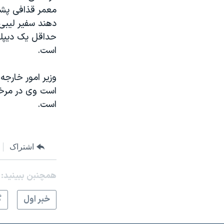
معمر قذافی پشت 
دهند سفیر لیبی 
حداقل یک دیپلم
است.
وزیر امور خارجه 
است وی در مرخص
است.
اشتراک
همچنبن ببینید:
خبر اول
گ