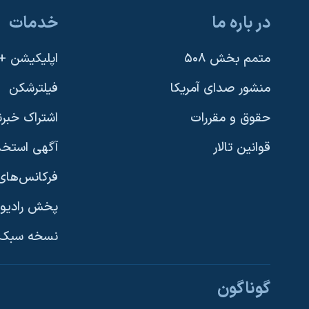
در باره ما
خدمات
متمم بخش ۵۰۸
اپلیکیشن +VOA
منشور صدای آمریکا
فیلترشکن
حقوق و مقررات
اشتراک خبرن
قوانین تالار
آگهی استخد
فرکانس‌های 
پخش رادیو
یادگیری زبان انگلیسی
نسخه سبک 
دنبال کنید
گوناگون