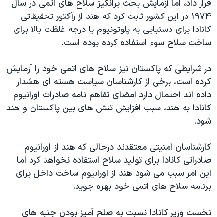
قرار داد، اما آزمایش بحث برانگیز سلاح های اتمی در سال
اسرائیل در جنگ
١٩٧۴ در این کشور ثابت کرد که هند از رآکتور تحقیقاتی
نرگس محمدی برنده جایزه نوبل صلح
کانادا برای دستیابی به پلوتونیوم با درجه غلظت بالا برای
همایش محافظه‌کاران آمریکا «سی‌پک»
ساخت سلاح سوء استفاده کرده بوده است.
صفحه‌های ویژه
در شرایطی که پاکستان نیز سلاح های اتمی خود را آزمایش
سفر پرزیدنت ترامپ به چین
کرده است، برخی از کارشناسان سیاست هسته ای هشدار
داده اند احتمال دارد امضای تفاهم نامه صادرات اورانیوم
کانادا به هند، سبب افزایش تنش های بین پاکستان و هند
شود.
کارشناسان امنیتی معتقدند درحالی که هند از اورانیوم
صادراتی کانادا برای تولید سلاح استفاده نخواهد کرد اما
این امر سبب می شود هند از اورانیوم ساخت داخل برای
برنامه سلاح های اتمی خود بهره جوید.
نخست وزیر کانادا نسبت به صلح آمیز بودن جنبه های