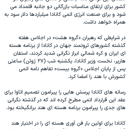
دنبال کنید
کشور برای ارتقای مناسبات بازرگانی دو جانبه قلمداد می
مستندها
فرهنگ و زندگی
شود و برای صنعت انرژی اتمی کانادا میلیاردها دلار سود به
حقوق شهروندی
انتخابات ریاست جمهوری آمریکا ۲۰۲۴
همراه خواهد داشت.
اقتصادی
حمله جمهوری اسلامی به اسرائیل
در شرایطی که رهبران «گروه هشت» در اجلاس هفته
رمز مهسا
علم و فناوری
زبانهای مختلف
گذشته کشورهای ثروتمند جهان در کانادا از برنامه هسته
اسرائیل در جنگ
ورزش زنان در ایران
ای ایران و کره شمالی ابراز نگرانی شدید کردند، استفان
گالری عکس
اعتراضات زن، زندگی، آزادی
هارپر، نخست وزیر کانادا، یکشنبه شب (٢٧ ژوئن) ساعتی
پس از پایان اجلاس «گروه بیست» تفاهم نامه اتمی
آرشیو پخش زنده
مجموعه مستندهای دادخواهی
کشورش با هند را امضا کرد.
تریبونال مردمی آبان ۹۸
دادگاه حمید نوری
رسانه های کانادا پرسش هایی را پیرامون تصمیم اتاوا برای
عقد این قرارداد اتمی مطرح کرده اند که در گذشته نگرانی
چهل سال گروگان‌گیری
های جدی را پیرامون برنامه هسته ای هند برانگیخته بود.
قانون شفافیت دارائی کادر رهبری ایران
اعتراضات مردمی آبان ۹۸
کانادا برای اولین بار فن آوری هسته ای را در اختیار هند