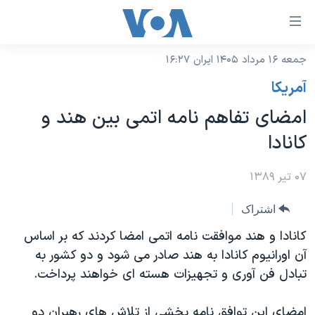
ینکهای
ابل
سترسی
جمعه ۱۶ مرداد ۱۴۰۵ ایران ۱۶:۲۷
خانه
هش
آمريکا
نسخه سبک وب‌سایت
ه
امضای تفاهم نامه اتمی بین هند و
حتوای
موضوع ها
کانادا
صلی
برنامه های تلویزیونی
ایران
هش
جدول برنامه ها
۰۷ تیر ۱۳۸۹
ه
آمریکا
فحه
صفحه‌های ویژه
جهان
اشتراک
صلی
فرکانس‌های صدای آمریکا
ورزشی
جام جهانی ۲۰۲۶
کانادا و هند موافقت نامه اتمی امضا کردند که بر اساس
هش
پخش رادیویی
آن اورانیوم کانادا به هند صادر می شود و دو کشور به
ه
گزیده‌ها
عملیات خشم حماسی
تبادل فن آوری و تجهیزات هسته ای خواهند پرداخت.
ستجو
۲۵۰سالگی آمریکا
ویژه برنامه‌ها
یادگیری زبان انگلیسی
ویدیوها
بایگانی برنامه‌های تلویزیونی
امضای این توافق نامه بخشی از تلاش های رهبران دو