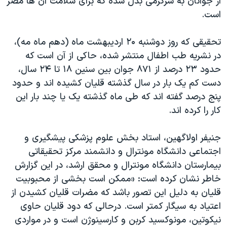
از جوانان به سرگرمی بدل شده که برای سلامت آن ها مضر
دنبال کنید
مستندها
فرهنگ و زندگی
است.
حقوق شهروندی
انتخابات ریاست جمهوری آمریکا ۲۰۲۴
تحقیقی که روز دوشنبه ۲۰ اردیبهشت ماه (دهم ماه مه)،
اقتصادی
حمله جمهوری اسلامی به اسرائیل
در نشریه طب اطفال منتشر شده، حاکی از آن است که
رمز مهسا
علم و فناوری
حدود ۲۳ درصد از ۸۷۱ جوان بین سنین ۱۸ تا ۲۴ سال،
زبانهای مختلف
دست کم یک بار در سال گذشته قلیان کشیده اند و حدود
اسرائیل در جنگ
ورزش زنان در ایران
پنج درصد گفته اند که طی ماه گذشته یک یا چند بار این
گالری عکس
اعتراضات زن، زندگی، آزادی
کار را کرده اند.
آرشیو پخش زنده
مجموعه مستندهای دادخواهی
جنیفر اولاگهین، استاد بخش علوم پزشکی پیشگیری و
تریبونال مردمی آبان ۹۸
اجتماعی دانشگاه مونترال و دانشمند مرکز تحقیقاتی
دادگاه حمید نوری
بیمارستان دانشگاه مونترال و محقق ارشد، در این گزارش
چهل سال گروگان‌گیری
خاطر نشان کرده است: «ممکن است بخشی از محبوبیت
قلیان به دلیل این تصور باشد که مضرات قلیان کشیدن از
قانون شفافیت دارائی کادر رهبری ایران
اعتیاد به سیگار کمتر است. درحالی که دود قلیان حاوی
اعتراضات مردمی آبان ۹۸
نیکوتین، مونوکسید کربن و کارسینوژن است و در مواردی