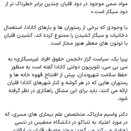
اسرائیل در جنگ
مواد سمی موجود در دود قلیان چندین برابر خطرناک تر از
دود سیگار است.»
نرگس محمدی برنده جایزه نوبل صلح
همایش محافظه‌کاران آمریکا «سی‌پک»
با وجودی که برخی از رستوران ها و بارهای کانادا، استعمال
صفحه‌های ویژه
دخانیات و سیگار کشیدن را ممنوع کرده اند، کشیدن قلیان
با توتون های معطر هنوز مجاز است.
سفر پرزیدنت ترامپ به چین
پیپا بک، سیاست گزار «انجمن حقوق افراد غیرسیگاری» به
سی بی سی، تلویزیون دولتی کانادا گفته است به منظور
حفظ سلامت شهروندان، پیش از افتتاح قهوه خانه ها و
رستوران هایی که در هر گوشه و کنار شهرهای کانادا قلیان
ارائه می کنند، باید برای این مشکل راهکاری در نظر گرفته
شود.
دکتر واسیم مازیاک، متخصص علم بیماری های مسری، که
در مورد اعتیاد به تنباکو در دانشگاه ممفیس در نتسی
تحقیق می کند می گوید: «روند مصرف قلیان در ایالات