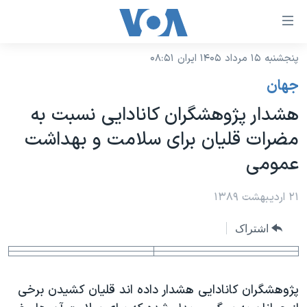
ینکهای
ابل
سترسی
پنجشنبه ۱۵ مرداد ۱۴۰۵ ایران ۰۸:۵۱
خانه
هش
جهان
نسخه سبک وب‌سایت
ه
هشدار پژوهشگران کانادایی نسبت به
حتوای
موضوع ها
مضرات قلیان برای سلامت و بهداشت
صلی
برنامه های تلویزیونی
ایران
هش
عمومی
جدول برنامه ها
ه
آمریکا
فحه
صفحه‌های ویژه
۲۱ اردیبهشت ۱۳۸۹
جهان
صلی
فرکانس‌های صدای آمریکا
ورزشی
جام جهانی ۲۰۲۶
هش
اشتراک
پخش رادیویی
ه
گزیده‌ها
عملیات خشم حماسی
ستجو
۲۵۰سالگی آمریکا
ویژه برنامه‌ها
یادگیری زبان انگلیسی
پژوهشگران کانادایی هشدار داده اند قلیان کشیدن برخی
ویدیوها
بایگانی برنامه‌های تلویزیونی