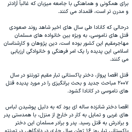
اسرائیل در جنگ
برای همگونی و هماهنگی با جامعه میزبان که غالباً آزادتر
و مدرن تر است، قلمداد می کنند.
نرگس محمدی برنده جایزه نوبل صلح
همایش محافظه‌کاران آمریکا «سی‌پک»
درحالی که کانادا طی سال های اخیر شاهد روند صعودی
صفحه‌های ویژه
قتل های ناموسی، به ویژه بین خانواده های مسلمان
مهاجرمقیم این کشور بوده است، دین پژوهان و کارشناسان
سفر پرزیدنت ترامپ به چین
اسلامی این پدیده را یک امر فرهنگی و خانوادگی ارزیابی
می کنند.
قتل اقصا پرواز، دختر پاکستانی تبار مقیم تورنتو در سال
۲۰۰۷ مباحث جدید و بحث برانگیزی را در مورد پدیده قتل
های ناموسی در کانادا گشود.
اقصا دختر شانزده ساله ای بود که به دلیل پوشیدن لباس
های غربی و تمایل به کار در خارج از منزل، با همدستی پدر
و برادرش به قتل رسید. پدر و برادر مسلمان این دختر
پاکستانی تبار روز ۱۶ ژوئن سال جاری در دادگاهی در تورنتو