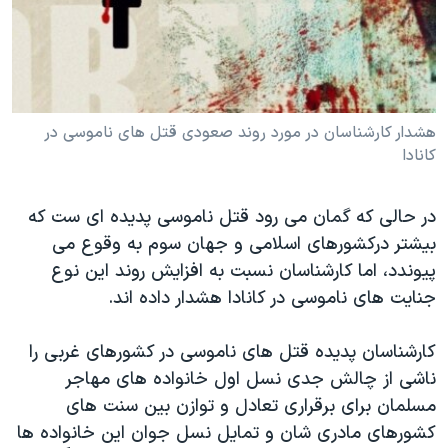
دنبال کنید
مستندها
فرهنگ و زندگی
حقوق شهروندی
انتخابات ریاست جمهوری آمریکا ۲۰۲۴
اقتصادی
حمله جمهوری اسلامی به اسرائیل
رمز مهسا
علم و فناوری
هشدار کارشناسان در مورد روند صعودی قتل های ناموسی در
زبانهای مختلف
کانادا
اسرائیل در جنگ
ورزش زنان در ایران
گالری عکس
اعتراضات زن، زندگی، آزادی
در حالی که گمان می رود قتل ناموسی پدیده ای ست که
آرشیو پخش زنده
مجموعه مستندهای دادخواهی
بیشتر درکشورهای اسلامی و جهان سوم به وقوع می
پیوندد، اما کارشناسان نسبت به افزایش روند این نوع
تریبونال مردمی آبان ۹۸
جنایت های ناموسی در کانادا هشدار داده اند.
دادگاه حمید نوری
چهل سال گروگان‌گیری
کارشناسان پدیده قتل های ناموسی در کشورهای غربی را
ناشی از چالش جدی نسل اول خانواده های مهاجر
قانون شفافیت دارائی کادر رهبری ایران
مسلمان برای برقراری تعادل و توازن بین سنت های
اعتراضات مردمی آبان ۹۸
کشورهای مادری شان و تمایل نسل جوان این خانواده ها