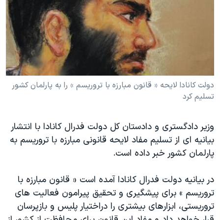
دنبال کنید
مستندها
فرهنگ و زندگی
حقوق شهروندی
انتخابات ریاست جمهوری آمریکا ۲۰۲۴
اقتصادی
حمله جمهوری اسلامی به اسرائیل
رمز مهسا
علم و فناوری
زبانهای مختلف
اسرائیل در جنگ
ورزش زنان در ایران
دولت کانادا لایحه « قانون مبارزه با تروریسم » را به پارلمان کشور
تسلیم کرد
گالری عکس
اعتراضات زن، زندگی، آزادی
آرشیو پخش زنده
مجموعه مستندهای دادخواهی
وزیر دادگستری و دادستان کل دولت فدرال کانادا با انتشار
تریبونال مردمی آبان ۹۸
بیانیه ای از تسلیم مفاد لایحه قانونی مبارزه با تروریسم به
دادگاه حمید نوری
پارلمان کشور خبر داده است.
چهل سال گروگان‌گیری
در بیانیه دولت فدرال کانادا آمده است « قانون مبارزه با
قانون شفافیت دارائی کادر رهبری ایران
تروریسم » برای پیشگیری و تحقیق پیرامون فعالیت های
اعتراضات مردمی آبان ۹۸
تروریستی، ابزارهای بیشتری را دراختیار پلیس و بازپرسان
قرار خواهد داد و مفاد این قانون برای محافظت از کشور از