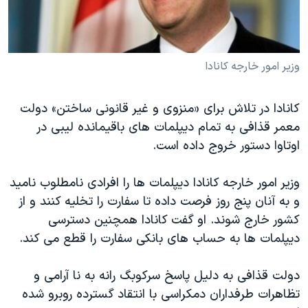
دنبال کنید
مستندها
فرهنگ و زندگی
حقوق شهروندی
انتخابات ریاست جمهوری آمریکا ۲۰۲۴
اقتصادی
حمله جمهوری اسلامی به اسرائیل
وزیر امور خارجه کانادا
رمز مهسا
علم و فناوری
زبانهای مختلف
کانادا در تلاش برای «منزوی و غیر قانونی ساختن» دولت
اسرائیل در جنگ
ورزش زنان در ایران
معمر قذافی به تمام دیپلمات های باقیمانده لیبی در
گالری عکس
اعتراضات زن، زندگی، آزادی
اوتاوا دستور خروج داده است.
آرشیو پخش زنده
مجموعه مستندهای دادخواهی
وزیر امور خارجه کانادا دیپلمات ها را افرادی نامطلوب نامید
تریبونال مردمی آبان ۹۸
و به آنان پنج روز فرصت داده تا سفارت را تخلیه کنند و از
دادگاه حمید نوری
کشور خارج شوند. او گفت کانادا همچنین دسترسی
دیپلمات ها به حساب های بانکی سفارت را قطع می کند.
چهل سال گروگان‌گیری
قانون شفافیت دارائی کادر رهبری ایران
دولت قذافی به دلیل پاسخ سرکوبگ رانه به نا آرامی و
اعتراضات مردمی آبان ۹۸
تظاهرات طرفداران دمکراسی با انتقاد گسترده روبرو شده