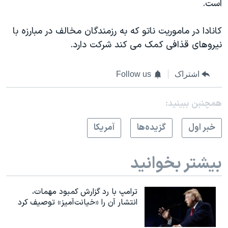
است.
اسرائیل در جنگ
نرگس محمدی برنده جایزه نوبل صلح
کانادا در ماموریت ناتو که به رزمندگان مخالف در مبارزه با
همایش محافظه‌کاران آمریکا «سی‌پک»
نیروهای قذافی کمک می کند شرکت دارد.
صفحه‌های ویژه
اشتراک
Follow us
سفر پرزیدنت ترامپ به چین
همچنبن ببینید:
خبر اول
گزيده‌ها
آمريکا
بیشتر بخوانید
ترامپ با رد گزارش کمبود مهمات،
انتشار آن را «خیانت‌آمیز» توصیف کرد