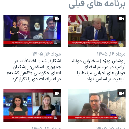
برنامه های قبلی
اسرائیل در جنگ
نرگس محمدی برنده جایزه نوبل صلح
همایش محافظه‌کاران آمریکا «سی‌پک»
صفحه‌های ویژه
سفر پرزیدنت ترامپ به چین
مرداد ۱۶, ۱۴۰۵
مرداد ۱۶, ۱۴۰۵
پوشش ویژه | سخنرانی دونالد
آشکارتر شدن اختلافات در
ترامپ در مراسم امضای
جمهوری اسلامی؛ پزشکیان
فرمان‌های اجرایی مرتبط با
ادعای حکومتی «۳هزار کشته»
تابعیت بر اساس تولد
در اعتراضات دی را تکرار کرد