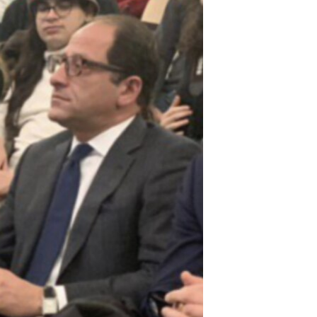
مستندها
فرهنگ و زندگی
حقوق شهروندی
انتخابات ریاست جمهوری آمریکا ۲۰۲۴
اقتصادی
حمله جمهوری اسلامی به اسرائیل
رمز مهسا
علم و فناوری
اسرائیل در جنگ
ورزش زنان در ایران
گالری عکس
اعتراضات زن، زندگی، آزادی
آرشیو پخش زنده
مجموعه مستندهای دادخواهی
تریبونال مردمی آبان ۹۸
دادگاه حمید نوری
چهل سال گروگان‌گیری
قانون شفافیت دارائی کادر رهبری ایران
اعتراضات مردمی آبان ۹۸
اسرائیل در جنگ