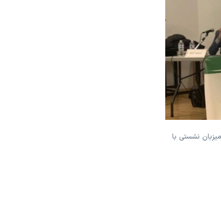
 میزبان نشستی با
رضا پيرزاده در نشست «جامع
2/9
کانادا: قانون اساسى نظام 
«شوراى ملى ايران براى انتخاب