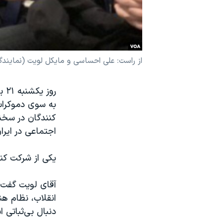
نرگس محمدی برنده جایزه نوبل صلح
همایش محافظه‌کاران آمریکا «سی‌پک»
صفحه‌های ویژه
از راست: علی احساسی و مایکل لویت (نمایندگان
سفر پرزیدنت ترامپ به چین
رو
به سوی دموکراسی
کنندگان در سخنر
اجتماعی در ایران
یکی از شرکت کنن
آقای لویت گفت: 
انقلاب، نظام هن
دنبال بی‌ثباتی 