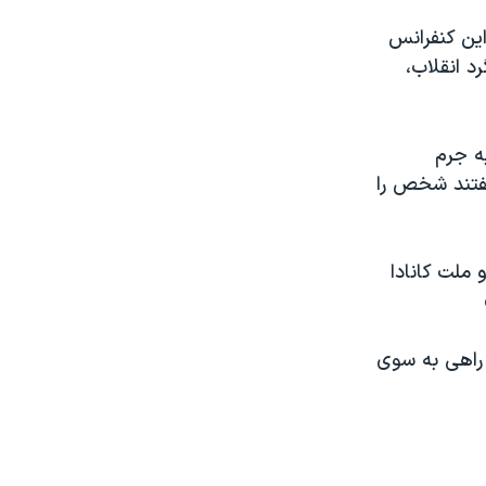
این کنفرانس
 انقلاب،
به جرم
گفتند شخص را
 ملت کانادا
 راهى به سوى