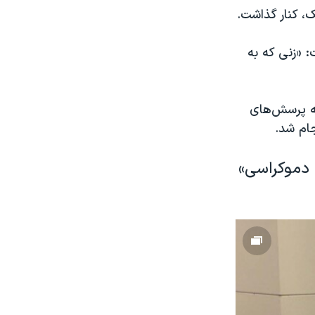
ک، کنار گذاشت.
 «زنى كه به
که پرسش‌های
جام شد.
 دموكراسى»