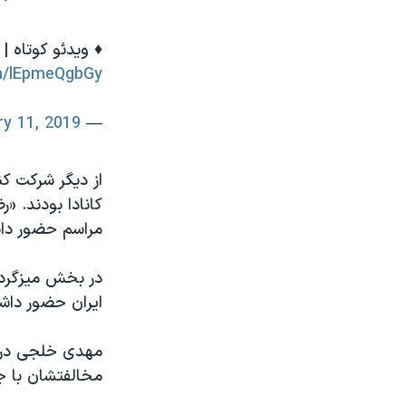
♦️ ویدئو کوتاه |
om/lEpmeQgbGy
ry 11, 2019
— VOA Farsi (@VOAIran)
از دیگر شرکت کن
کانادا بودند. «ر
مراسم حضور داش
در بخش میزگرد ا
ایران حضور داشت
مهدی خلجی در س
مخالفتشان با ج