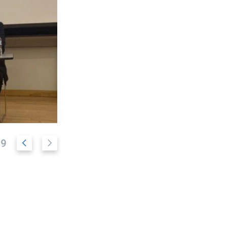
ا
ا
/9
س
س
ل
ل
ا
ا
ی
ی
د
د
ق
ب