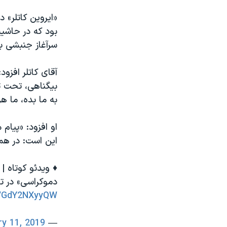
«ایروین کاتلر» 
بود که در حاشی
سرآغاز جنبشی ب
آقای کاتلر افزو
بیگناهی، تحت ت
به ما بده، ما ه
او افزود: «پیام
این است: در همب
♦️ ویدئو کوتاه 
دموكراسى» در تو
om/GdY2NXyyQW
ry 11, 2019
— VOA Farsi (@VOAIran)