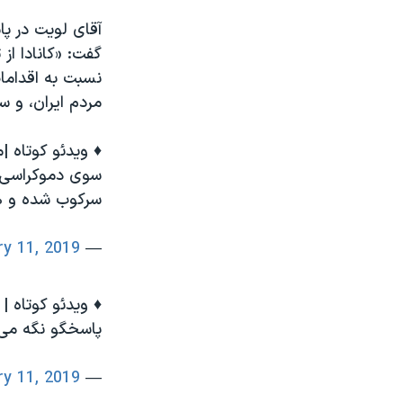
آقای لویت در پ
گفت: «کانادا از
نسبت به اقداما
مردم ایران، و س
♦️ ویدئو کوتاه 
سوى دموكراسى» د
سرکوب شده و هز
ry 11, 2019
— VOA Farsi (@VOAIran)
♦️ ویدئو کوتاه 
پاسخگو نگه می‌
ry 11, 2019
— VOA Farsi (@VOAIran)