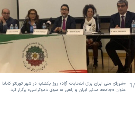
«شوراى ملى ايران براى انتخابات آزاد» روز یکشنبه در شهر تورنتو کانادا
1
عنوان «جامعه مدنى ايران و راهى به سوى دموكراسى» برگزار کرد.