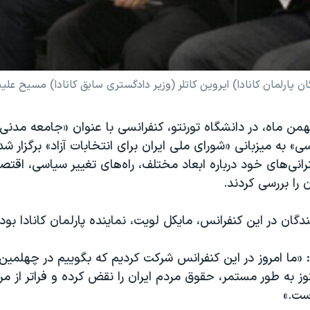
 پارلمان کانادا) ایروین کاتلر (وزیر دادگستری سابق کانادا) مسیح عل
ز یکشنبه ۲۱ بهمن ماه، در دانشگاه تورنتو، کنفرانسی با عنوان «جامعه مدن
» به میزبانی «شوراى ملى ايران براى انتخابات آزاد» برگزار ش
انی‌های خود درباره ابعاد مختلف، راه‌های تغییر سیاسی، اقتص
 را بررسی کردند.
دگان در این کنفرانس، مایکل لویت، نماینده پارلمان کانادا بود.
«ما امروز در این کنفرانس شرکت کردیم که بگوییم در چهلمین
وز به طور مستمر، حقوق مردم ایران را نقض کرده و فراتر از مرز
است.»