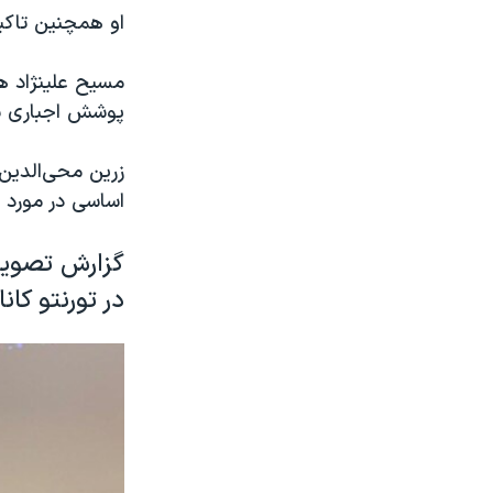
او همچنین تاکید
مسیح علینژاد ه
پوشش اجبارى نه 
زرین محی‌الدین
اساسی در مورد ه
گزارش تصویر
در تورنتو کانا