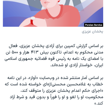
دنبال کنید
مستندها
فرهنگ و زندگی
حقوق شهروندی
انتخابات ریاست جمهوری آمریکا ۲۰۲۴
اقتصادی
حمله جمهوری اسلامی به اسرائیل
رمز مهسا
علم و فناوری
پخشان عزیزی
زبانهای مختلف
اسرائیل در جنگ
ورزش زنان در ایران
بر اساس گزارش کمپین برای آزادی پخشان عزیزی، فعال
گالری عکس
اعتراضات زن، زندگی، آزادی
مدنی محکوم به اعدام، تاکنون بیش ۴۱۳ هزار و ۵۰۰ تن
آرشیو پخش زنده
مجموعه مستندهای دادخواهی
با امضای یک نامه به رئیس قوه قضائیه جمهوری اسلامی
ایران، خواستار آزادی او شده‌اند.
تریبونال مردمی آبان ۹۸
دادگاه حمید نوری
بر اساس آمار منتشر شده در وب‌سایت «آواز»، در این نامه
چهل سال گروگان‌گیری
خطاب به غلامحسین محسنی‌اژه‌ای خواسته شده است که
«اجرای حکم اعدام پخشان عزیزی را متوقف کند،
قانون شفافیت دارائی کادر رهبری ایران
محکومیت او را لغو و او را فوراً و بدون قید و شرط آزاد
اعتراضات مردمی آبان ۹۸
کند.»