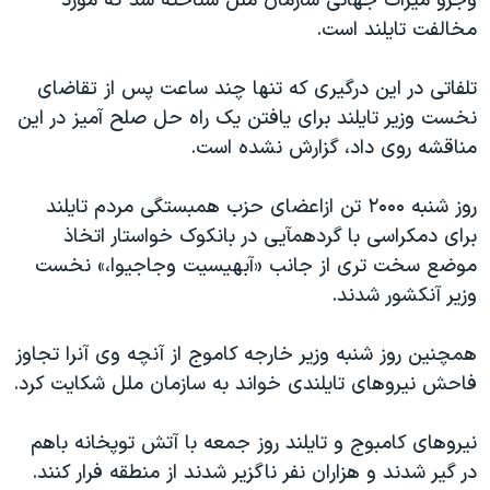
وجزو میراث جهانی سازمان ملل شناحته شد که مورد
اسرائیل در جنگ
مخالفت تایلند است.
نرگس محمدی برنده جایزه نوبل صلح
همایش محافظه‌کاران آمریکا «سی‌پک»
تلفاتی در این درگیری که تنها چند ساعت پس از تقاضای
نخست وزیر تایلند برای یافتن یک راه حل صلح آمیز در این
صفحه‌های ویژه
مناقشه روی داد، گزارش نشده است.
سفر پرزیدنت ترامپ به چین
روز شنبه ۲۰۰۰ تن ازاعضای حزب همبستگی مردم تایلند
برای دمکراسی با گردهمآیی در بانکوک خواستار اتخاذ
موضع سخت تری از جانب «آبهیسیت وجاجیوا،» نخست
وزیر آنکشور شدند.
همچنین روز شنبه وزیر خارجه کاموج از آنچه وی آنرا تجاوز
فاحش نیروهای تایلندی خواند به سازمان ملل شکایت کرد.
نیروهای کامبوج و تایلند روز جمعه با آتش توپخانه باهم
در گیر شدند و هزاران نفر ناگزیر شدند از منطقه فرار کنند.