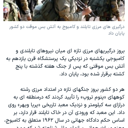
دنبال کنید
مستندها
فرهنگ و زندگی
حقوق شهروندی
انتخابات ریاست جمهوری آمریکا ۲۰۲۴
درگيری های مرزی تايلند و کامبوج به آتش بس موقت دو کشور
اقتصادی
حمله جمهوری اسلامی به اسرائیل
پايان داد
رمز مهسا
علم و فناوری
زبانهای مختلف
اسرائیل در جنگ
ورزش زنان در ایران
بروز درگیریهای مرزی تازه ای میان نیروهای تایلندی و
گالری عکس
اعتراضات زن، زندگی، آزادی
کامبوجی یکشنبه در نزدیکی یک پرستشگاه قرن یازدهم به
آتش بس موقتی که پس از جنگ هفته گذشته با پنج
آرشیو پخش زنده
مجموعه مستندهای دادخواهی
کشته برقرار شده بود، پایان داد.
تریبونال مردمی آبان ۹۸
دادگاه حمید نوری
هر دو کشور بروز جنگهای تازه در امتداد مرزی رشته
کوههای «پنوم تروپ» را تأیید کردند که درمنطقه ای به
چهل سال گروگان‌گیری
درازای سه کیلومتر و نزدیک معبد تاریخی «پريا ويهر» روی
قانون شفافیت دارائی کادر رهبری ایران
داد. این معبد که ورودی آن در خاک تایلند قرار دارد، بر
اعتراضات مردمی آبان ۹۸
اساس حکم دادگاه جهانی در سال ۱۹۶۲ متعلق به کامبوج،