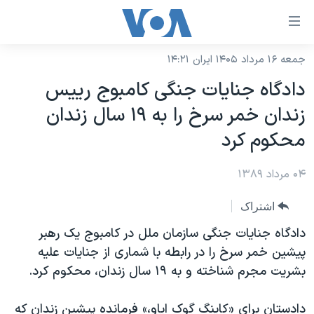
ینکهای
ابل
سترسی
جمعه ۱۶ مرداد ۱۴۰۵ ایران ۱۴:۲۱
خانه
هش
دادگاه جنايات جنگی کامبوج رييس
نسخه سبک وب‌سایت
ه
زندان خمر سرخ را به ۱۹ سال زندان
حتوای
موضوع ها
محکوم کرد
صلی
برنامه های تلویزیونی
ایران
هش
۰۴ مرداد ۱۳۸۹
جدول برنامه ها
ه
آمریکا
فحه
صفحه‌های ویژه
جهان
اشتراک
صلی
فرکانس‌های صدای آمریکا
ورزشی
جام جهانی ۲۰۲۶
دادگاه جنايات جنگی سازمان ملل در کامبوج يک رهبر
هش
پخش رادیویی
پيشين خمر سرخ را در رابطه با شماری از جنايات عليه
ه
گزیده‌ها
عملیات خشم حماسی
بشريت مجرم شناخته و به ۱۹ سال زندان، محکوم کرد.
ستجو
۲۵۰سالگی آمریکا
ویژه برنامه‌ها
یادگیری زبان انگلیسی
ویدیوها
بایگانی برنامه‌های تلویزیونی
دادستان برای «کاينگ گوک اياو،» فرمانده پيشين زندان که