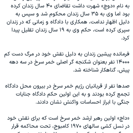
به نام «دوچ» شهرت داشت تقاضای ۴۰ سال زندان کرده
دنبال کنید
مستندها
فرهنگ و زندگی
بود اما وی به ۳۵ سال زندان محکوم شد و سپس به
حقوق شهروندی
انتخابات ریاست جمهوری آمریکا ۲۰۲۴
دليل اظهار ندامت، همکاری با دادگاه و زمانی که در زندان
اقتصادی
حمله جمهوری اسلامی به اسرائیل
سپری کرده است، حکم وی به ۱۹ سال زندان تقليل پيدا
کرد.
رمز مهسا
علم و فناوری
زبانهای مختلف
اسرائیل در جنگ
ورزش زنان در ایران
فرمانده پيشين زندان به دليل نقش خود در مرگ دست کم
گالری عکس
اعتراضات زن، زندگی، آزادی
۱۴۰۰۰ نفر بعنوان شکنجه گر اصلی خمر سرخ در سه دهه
پيش، گناهکار شناخته شد.
آرشیو پخش زنده
مجموعه مستندهای دادخواهی
تریبونال مردمی آبان ۹۸
صدها نفر از قربانيان رژيم خمر سرخ در بيرون محل دادگاه
دادگاه حمید نوری
تجمع کرده بودند و به اين اولين حکم دادگاه جنايات
جنگی با ابراز احساسات واکنش نشان دادند.
چهل سال گروگان‌گیری
قانون شفافیت دارائی کادر رهبری ایران
«داچ» اولين رهبر ارشد خمر سرخ است که برای نقش خود
اعتراضات مردمی آبان ۹۸
در نسل کشی سالهای ۱۹۷۰ کامبوج، تحت محاکمه قرار