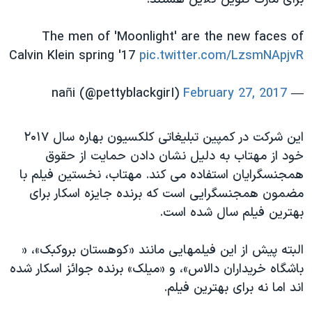
اسرائیل در جنگ
نرگس محمدی برنده جایزه نوبل صلح
The men of 'Moonlight' are the new faces of
همایش محافظه‌کاران آمریکا «سی‌پک»
Calvin Klein spring '17
pic.twitter.com/LzsmNApjvR
صفحه‌های ویژه
February 27, 2017
— nañi (@pettyblackgirI)
سفر پرزیدنت ترامپ به چین
این شرکت در کمپین تبلیغاتی کلکسیون بهاره سال ۲۰۱۷
خود از مهتاب به دلیل نشان دادن حمایت از حقوق
همجنسگرایان استفاده می کند. مهتاب، نخستین فیلم با
مضمون همجنسگرایی است که برنده جایزه اسکار برای
بهترین فیلم سال شده است.
البته پیش از این فیلمهایی مانند «کوهستان بروکبک»، «
باشگاه خریداران دالاس»، و «میلک» برنده جوائز اسکار شده
اند اما نه برای بهترین فیلم.