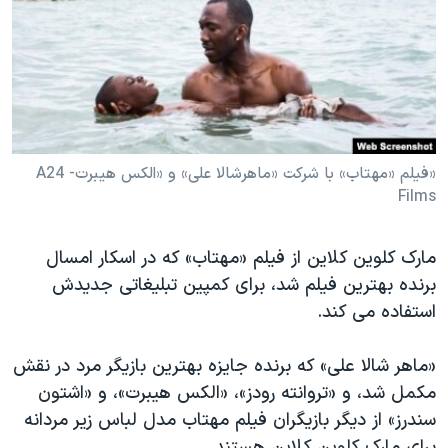
دنبال کنید
مستندها
فرهنگ و زندگی
حقوق شهروندی
انتخابات ریاست جمهوری آمریکا ۲۰۲۴
اقتصادی
حمله جمهوری اسلامی به اسرائیل
رمز مهسا
علم و فناوری
زبانهای مختلف
اسرائیل در جنگ
ورزش زنان در ایران
«فیلم «مهتاب» با شرکت «ماهرشالا علی» و «الکس هیبرت- A24
Films
گالری عکس
اعتراضات زن، زندگی، آزادی
آرشیو پخش زنده
مجموعه مستندهای دادخواهی
مارک کلوین کلاین از فیلم «مهتاب» که در اسکار امسال
تریبونال مردمی آبان ۹۸
برنده بهترین فیلم شد، برای کمپین تبلیغاتی جدیدش
دادگاه حمید نوری
استفاده می کند.
چهل سال گروگان‌گیری
«ماهر شالا علی» که برنده جایزه بهترین بازیگر مرد در نقش
قانون شفافیت دارائی کادر رهبری ایران
مکمل شد، و «تروانته رودز»، «الکس هیبرت»، و «اشتون
اعتراضات مردمی آبان ۹۸
سندرز» از دیگر بازیگران فیلم مهتاب مدل لباس زیر مردانه
برای مارک کلوین کلاین هستند.