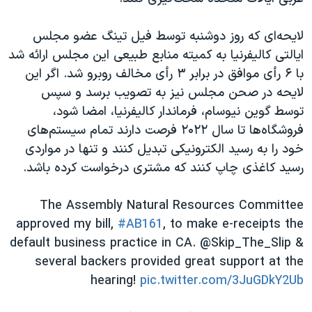
اسرائیل در جنگ
نرگس محمدی برنده جایزه نوبل صلح
لایحه‌ای که روز دوشنبه توسط فیل تینگ عضو مجلس
ایالتی کالیفرنیا به کمیته منابع طبیعی این مجلس ارائه شد
همایش محافظه‌کاران آمریکا «سی‌پک»
با ۶ رأی موافق در برابر ۳ رأی مخالف روبرو شد. اگر این
صفحه‌های ویژه
لایحه در صحن مجلس نیز به تصویب برسد و سپس
سفر پرزیدنت ترامپ به چین
توسط گوین نیوسام، فرماندار کالیفرنیا، امضا شود،
فروشگاه‌ها تا سال ۲۰۲۲ فرصت دارند تمام سیستم‌های
خود را به رسید الکترونیکی تبدیل کنند و تنها در مواردی
رسید کاغذی چاپ کنند که مشتری درخواست کرده باشد.
The Assembly Natural Resources Committee
approved my bill,
#AB161
, to make e-receipts the
default business practice in CA. @Skip_The_Slip &
several backers provided great support at the
hearing!
pic.twitter.com/3JuGDkY2Ub