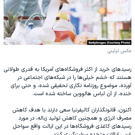
دنبال کنید
مستندها
فرهنگ و زندگی
حقوق شهروندی
انتخابات ریاست جمهوری آمریکا ۲۰۲۴
اقتصادی
حمله جمهوری اسلامی به اسرائیل
رمز مهسا
علم و فناوری
زبانهای مختلف
اسرائیل در جنگ
ورزش زنان در ایران
عکس تزئینی
گالری عکس
اعتراضات زن، زندگی، آزادی
رسیدهای خرید از اکثر فروشگاه‌های آمریکا به قدری طولانی
آرشیو پخش زنده
مجموعه مستندهای دادخواهی
هستند که خشم خیلی‌ها را در شبکه‌های اجتماعی در
تریبونال مردمی آبان ۹۸
آورده، موضوع روزنامه نگاری تحقیقی شده، و حتی برای
خنده، از آن لباس هالووین ساخته شده است.
دادگاه حمید نوری
چهل سال گروگان‌گیری
اکنون، قانونگذاران کالیفرنیا سعی دارند با هدف کاهش
قانون شفافیت دارائی کادر رهبری ایران
مصرف انرژی و همچنین کاهش تولید زباله، در مورد
رسیدهای کاغذی فروشگاه‌ها در این ایالت واقع سواحل
اعتراضات مردمی آبان ۹۸
غربی ایالات متحده سخت‌گیری کنند.