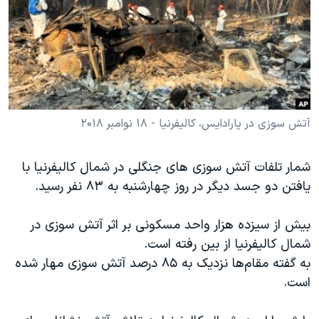
دنبال کنید
مستندها
فرهنگ و زندگی
حقوق شهروندی
انتخابات ریاست جمهوری آمریکا ۲۰۲۴
اقتصادی
حمله جمهوری اسلامی به اسرائیل
رمز مهسا
علم و فناوری
زبانهای مختلف
اسرائیل در جنگ
ورزش زنان در ایران
آتش سوزی در پارادایس، کالیفرنیا - ۱۸ نوامبر ۲۰۱۸
گالری عکس
اعتراضات زن، زندگی، آزادی
شمار تلفات آتش سوزی های جنگلی در شمال کالیفرنیا با
آرشیو پخش زنده
مجموعه مستندهای دادخواهی
یافتن دو جسد دیگر در روز چهارشنبه به ۸۳ نفر رسید.
تریبونال مردمی آبان ۹۸
دادگاه حمید نوری
بیش از سیزده هزار واحد مسکونی بر اثر آتش سوزی در
شمال کالیفرنیا از بین رفته است.
چهل سال گروگان‌گیری
به گفته مقام‌ها نزدیک به ۸۵ درصد آتش سوزی مهار شده
قانون شفافیت دارائی کادر رهبری ایران
است.
اعتراضات مردمی آبان ۹۸