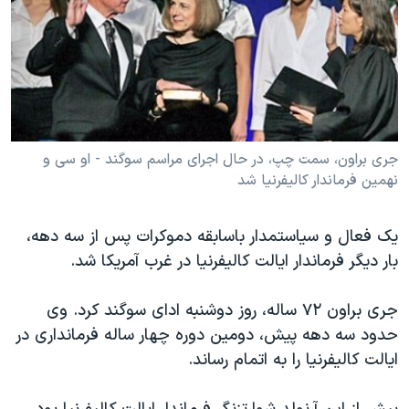
دنبال کنید
مستندها
فرهنگ و زندگی
حقوق شهروندی
انتخابات ریاست جمهوری آمریکا ۲۰۲۴
اقتصادی
حمله جمهوری اسلامی به اسرائیل
رمز مهسا
علم و فناوری
زبانهای مختلف
اسرائیل در جنگ
ورزش زنان در ایران
جری براون، سمت چپ، در حال اجرای مراسم سوگند - او سی و
نهمین فرماندار کالیفرنیا شد
گالری عکس
اعتراضات زن، زندگی، آزادی
آرشیو پخش زنده
مجموعه مستندهای دادخواهی
یک فعال و سیاستمدار باسابقه دموکرات پس از سه دهه،
تریبونال مردمی آبان ۹۸
بار دیگر فرماندار ایالت کالیفرنیا در غرب آمریکا شد.
دادگاه حمید نوری
جری براون ۷۲ ساله، روز دوشنبه ادای سوگند کرد. وی
چهل سال گروگان‌گیری
حدود سه دهه پیش، دومین دوره چهار ساله فرمانداری در
قانون شفافیت دارائی کادر رهبری ایران
ایالت کالیفرنیا را به اتمام رساند.
اعتراضات مردمی آبان ۹۸