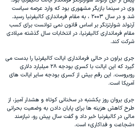
پیش از این آرنولد شوارتزنگر فرماندار ایالت کالیفرنیا بود.
اسرائیل در جنگ
وی در سینما بازیگر مشهوری بود که وارد عرصه سیاست
نرگس محمدی برنده جایزه نوبل صلح
شد و در سال ۲۰۰۳ ، به مقام فرمانداری کالیفرنیا رسید.
همایش محافظه‌کاران آمریکا «سی‌پک»
آرنولد شوارتزنگر بر اساس قانون نمی توانست برای کسب
مقام فرمانداری کالیفرنیا، در انتخابات سال گذشته میلادی
صفحه‌های ویژه
شرکت کند.
سفر پرزیدنت ترامپ به چین
جری براون در حالی فرمانداری ایالت کالیفرنیا را بدست می
گیرد که این ایالت با کسری بودجه ۲۸ میلیارد دلاری
روبروست. این رقم بیش از کسری بودجه سایر ایالت های
آمریکا است.
جری بروان روز یکشنبه در سخنانی کوتاه و هشدار آمیز، از
طرح کاهش هزینه ها برای پایان دادن به وضعیت بحرانی
مالی در کالیفرنیا خبر داد و گفت سال پیش رو، نیازمند
«شجاعت و فداکاری» است.