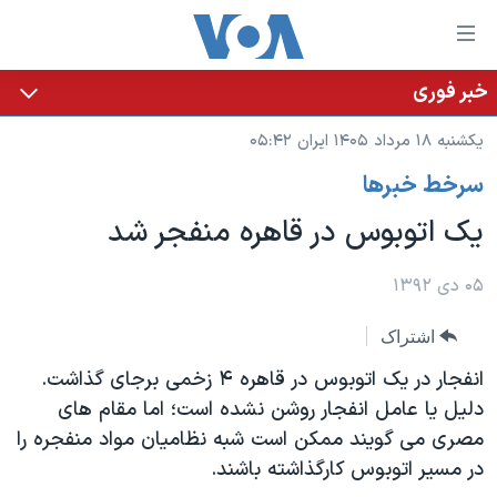
ینکهای
ابل
سترسی
خبر فوری
خانه
هش
یکشنبه ۱۸ مرداد ۱۴۰۵ ایران ۰۵:۴۲
نسخه سبک وب‌سایت
ه
سرخط خبرها
حتوای
موضوع ها
صلی
یک اتوبوس در قاهره منفجر شد
برنامه های تلویزیونی
ایران
هش
جدول برنامه ها
ه
آمریکا
۰۵ دی ۱۳۹۲
فحه
صفحه‌های ویژه
جهان
اشتراک
صلی
فرکانس‌های صدای آمریکا
ورزشی
جام جهانی ۲۰۲۶
هش
انفجار در یک اتوبوس در قاهره ۴ زخمی برجای گذاشت.
پخش رادیویی
ه
گزیده‌ها
عملیات خشم حماسی
دلیل یا عامل انفجار روشن نشده است؛ اما مقام های
ستجو
مصری می گویند ممکن است شبه نظامیان مواد منفجره را
۲۵۰سالگی آمریکا
ویژه برنامه‌ها
یادگیری زبان انگلیسی
در مسیر اتوبوس کارگذاشته باشند.
ویدیوها
بایگانی برنامه‌های تلویزیونی