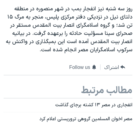
دنبال کنید
مستندها
فرهنگ و زندگی
روز سه شنبه نیز انفجار بمب در شهر منصوره در منطقه
دلتای نیل در نزدیکی دفتر مرکزی پلیس، منجر به مرگ ۱۵
حقوق شهروندی
انتخابات ریاست جمهوری آمریکا ۲۰۲۴
تن شد؛ و گروه اسلامگرای انصار بیت المقدس مستقر در
اقتصادی
حمله جمهوری اسلامی به اسرائیل
صحرای سینا مسؤلیت حادثه را برعهده گرفت. در بیانیه
رمز مهسا
علم و فناوری
انصار بیت المقدس آمده است این بمبگذاری در واکنش به
زبانهای مختلف
سرکوب اسلامگرایان مصر انجام شده است.
اسرائیل در جنگ
ورزش زنان در ایران
گالری عکس
اعتراضات زن، زندگی، آزادی
اشتراک
Follow us
آرشیو پخش زنده
مجموعه مستندهای دادخواهی
تریبونال مردمی آبان ۹۸
مطالب مرتبط
دادگاه حمید نوری
انفجاری در مصر ۱۳ کشته برجای گذاشت
چهل سال گروگان‌گیری
قانون شفافیت دارائی کادر رهبری ایران
مصر اخوان المسلمین گروهی تروریستی اعلام کرد
اعتراضات مردمی آبان ۹۸