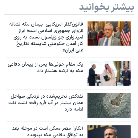
اسرائیل در جنگ
بیشتر بخوانید
نرگس محمدی برنده جایزه نوبل صلح
همایش محافظه‌کاران آمریکا «سی‌پک»
قانون‌گذار آمریکایی: پیمان مکه نشانه
انزوای جمهوری اسلامی است؛ ابراز
صفحه‌های ویژه
امیدواری جو ویلسون نسبت به روی
کار آمدن حکومتی شایسته «تاریخ
سفر پرزیدنت ترامپ به چین
غنی ایران»
یک مقام حوثی‌ها پس از پیمان دفاعی
مکه به ترکیه هشدار داد
نفتکش تحریم‌شده در نزدیکی سواحل
عمان بیشتر در آب فرو رفت؛ نشت نفت
ادامه دارد
آنکارا: مصر ممکن است در مرحله بعد
به توافق دفاعی مکه بپیوندد