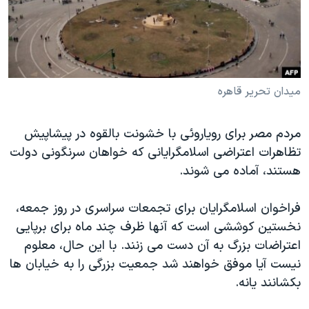
دنبال کنید
مستندها
فرهنگ و زندگی
حقوق شهروندی
انتخابات ریاست جمهوری آمریکا ۲۰۲۴
اقتصادی
حمله جمهوری اسلامی به اسرائیل
رمز مهسا
علم و فناوری
میدان تحریر قاهره
زبانهای مختلف
اسرائیل در جنگ
ورزش زنان در ایران
مردم مصر برای رویاروئی با خشونت بالقوه در پیشاپیش
گالری عکس
اعتراضات زن، زندگی، آزادی
تظاهرات اعتراضی اسلامگرایانی که خواهان سرنگونی دولت
آرشیو پخش زنده
مجموعه مستندهای دادخواهی
هستند، آماده می شوند.
تریبونال مردمی آبان ۹۸
فراخوان اسلامگرایان برای تجمعات سراسری در روز جمعه،
دادگاه حمید نوری
نخستین کوششی است که آنها ظرف چند ماه برای برپایی
چهل سال گروگان‌گیری
اعتراضات بزرگ به آن دست می زنند. با این حال، معلوم
نیست آیا موفق خواهند شد جمعیت بزرگی را به خیابان ها
قانون شفافیت دارائی کادر رهبری ایران
بکشانند یانه.
اعتراضات مردمی آبان ۹۸