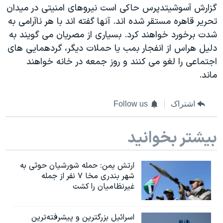
اسرائیل در جنگ
گزارش آسوشیتدپرس حاکی است نیروهای امنیتی در میدان
تحریر قاهره مستقر شده اند. آنها گفته اند با هر ناآرامی به
نرگس محمدی برنده جایزه نوبل صلح
شدت برخورد خواهند کرد. بسیاری از مصریان می گویند به
همایش محافظه‌کاران آمریکا «سی‌پک»
دلیل هراس از انفجار بمب یا حملات دیگر، گردهمایی های
صفحه‌های ویژه
اجتماعی را لغو می کنند و روز جمعه در خانه خواهند
ماند.
سفر پرزیدنت ترامپ به چین
اشتراک
Follow us
بیشتر بخوانید
ارتش یمن: حمله شورشیان حوثی به
شهر بندری مخا ۷ نفر از جمله
غیرنظامیان را کشت
اسرائيل بزرگترین و پیشرفته‌ترین