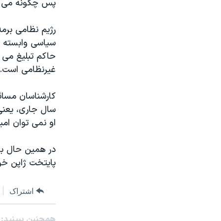
پس چگونه می تو
سياسی وابسته ا
حاکم تبليغ می 
غيرنظامی است.
کارشناسان مسائ
سال جاری، يعنی 
او نمی توان اميد
در همين حال بي
پايتخت ژاپن خوا
اشتراک
همچنبن ببینید: