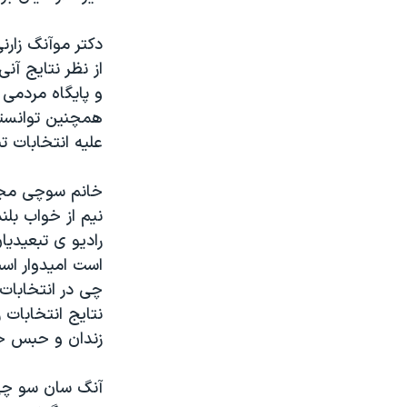
دکتر موآنگ زار
از نظر نتايج آ
و پايگاه مردمی
همچنين توانسته
عليه انتخابات ت
خانم سوچی مجب
نيم از خواب بلن
راديو ی تبعيدي
است اميدوار اس
نتايج انتخابات 
زندان و حبس خان