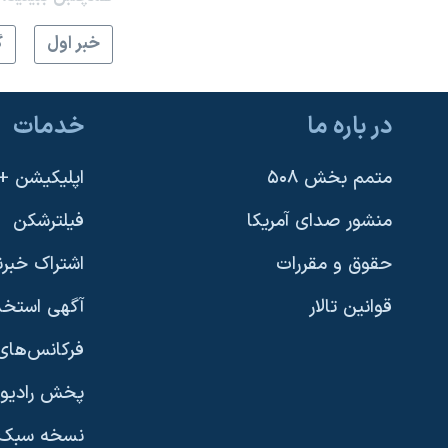
خبر اول
گ
در باره ما
خدمات
متمم بخش ۵۰۸
اپلیکیشن +VOA
منشور صدای آمریکا
فیلترشکن
حقوق و مقررات
اشتراک خبرن
قوانین تالار
آگهی استخد
فرکانس‌های 
پخش رادیو
یادگیری زبان انگلیسی
نسخه سبک 