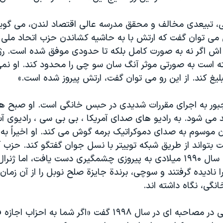
نی، تبيعدی مخالف و محقق مدرسه عالی اقتصاد لندن، می گوي
نی می توان گفت که ارتش با به حاشيه کشاندن حزب اتحاد ملی 
 اش اگر نه به صورت کامل بلکه تا حدودی موفق شده است. رژ
 است به صورتی موثر آنگ سان سو چی را محدود کند. او نمی ت
بليغ کند. از اين رو می توان گفت، ارتش پيروز شده است.»
ور به اجرای مقررات شديدی در حبس خانگی است. او صبح ها
د می شود. به راديو های صدای آمريکا ، بی بی سی ، راديوی آس
ان موسوم به صدای دموکراتيک برمه گوش می کند. او اخيراً به
ت بتواند از طريق شبکه توييتر با نسل جوان گفتگو کند. حزب
چی در انتخابات سال ۱۹۹۰ ميلادی به پيروزی چشمگيری دست يافت، اما 
را ناديده گرفتند و سوچی، برندة جايزة صلح نوبل را از آن زمان 
گی، نگاه داشته اند.
آنگ سان سو چی در مصاحبه ای در سال ۱۹۹۸ گفت «اگر شما به 