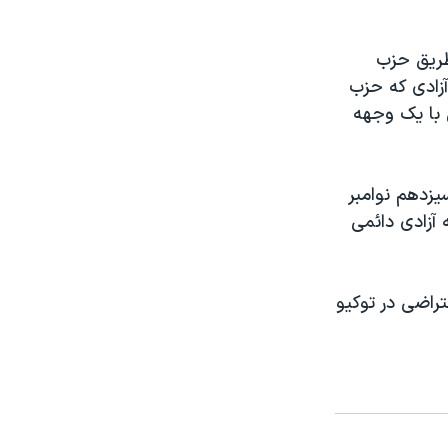
د از طريق حزب
آزادی که حزب
 با يک وجهه
زدهم نوامبر
 آزادی دائمی
راضی در توکيو