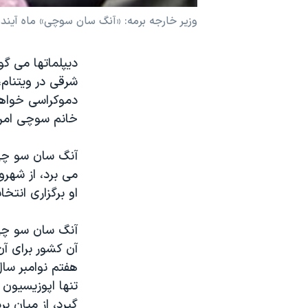
نرگس محمدی برنده جایزه نوبل صلح
وزير خارجه برمه: «آنگ سان سوچی» ماه آينده
همایش محافظه‌کاران آمریکا «سی‌پک»
ديپلماتها می گو
صفحه‌های ویژه
شرقی در ويتنام
سفر پرزیدنت ترامپ به چین
دموکراسی خواهی
خانم سوچی امروز
آنگ سان سو چی،
می برد، از شهرو
او برگزاری انتخ
آنگ سان سو چی،
آن کشور برای آ
هفتم نوامبر س
تنها اپوزيسيون 
گيرد، از ميان ب