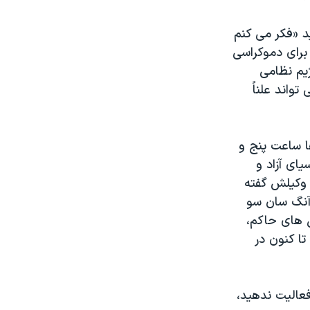
د «فکر می کنم
برای دموکراسی
يم نظامی
واند علناً
 ساعت پنج و
يای آزاد و
 وکيلش گفته
 آنگ سان سو
ژنرال های حاکم،
تا کنون در
احزاب اجازه فعاليت ندهيد،