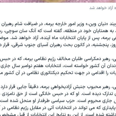
 آزاد خواهد شد
يند «نيان وين،» وزير امور خارجه برمه، در ضيافت شام رهبران
، به همتايان خود در منطقه، گفته است که آنگ سان سوچی، ر
 برمه، پس از پايان انتخابات ماه آينده، آزاد خواهد شد. م
، پنجشنبه، در کانون بحث رهبران آسيای جنوب شرقی، قرار دا
 رهبر دمکراسی طلبان مخالف رژيم نظامی برمه، که در حبس 
ندان آن کشور خواسته است، انتخابات هفتم نوامبر سال جاری ر
ابات را اقدامی در جهت تحکيم ديکتاتوری نظامی در آن کشور می
 رهبر محبوب جنبش آزاديخواهی برمه، دقيقاً جايی قرار دارد 
ن تدارک ديده است. او که در حبس خانگی است از حق نامزدی در
ال جاری محروم است. حزب سياسی طرفدار او منحل شده است
پايداری که می تواند در انتخابات آتی در مقابل رژيم نظامی در آ
رداشته شده است. از اين رو نتايج اين انتخابات از قبل مشخص