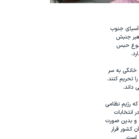
 آسيای جنوب
هبر جنبش
وضوع حبس
رد.
خانگی به سر
ا تحريم کنند.
 داند.
که رژيم نظامی
 انتخابات
 و بدين صورت
ن کشور قرار
 است.