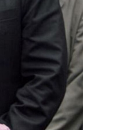
مستندها
فرهنگ و زندگی
حقوق شهروندی
انتخابات ریاست جمهوری آمریکا ۲۰۲۴
اقتصادی
حمله جمهوری اسلامی به اسرائیل
رمز مهسا
علم و فناوری
اسرائیل در جنگ
ورزش زنان در ایران
گالری عکس
اعتراضات زن، زندگی، آزادی
آرشیو پخش زنده
مجموعه مستندهای دادخواهی
تریبونال مردمی آبان ۹۸
دادگاه حمید نوری
چهل سال گروگان‌گیری
قانون شفافیت دارائی کادر رهبری ایران
اعتراضات مردمی آبان ۹۸
اسرائیل در جنگ