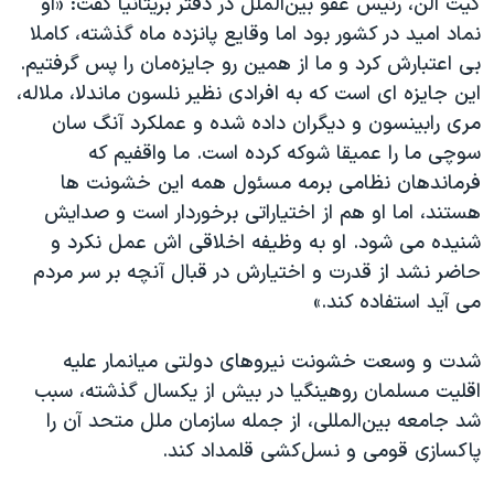
کیت الن، رئیس عفو بین‌الملل در دفتر بریتانیا گفت: «او
اسرائیل در جنگ
نماد امید در کشور بود اما وقایع پانزده ماه گذشته، کاملا
نرگس محمدی برنده جایزه نوبل صلح
بی اعتبارش کرد و ما از همین رو جایزه‌مان را پس گرفتیم.
همایش محافظه‌کاران آمریکا «سی‌پک»
این جایزه ای است که به افرادی نظیر نلسون ماندلا، ملاله،
مری رابینسون و دیگران داده شده و عملکرد آنگ سان
صفحه‌های ویژه
سوچی ما را عمیقا شوکه کرده است. ما واقفیم که
سفر پرزیدنت ترامپ به چین
فرماندهان نظامی برمه مسئول همه این خشونت ها
هستند، اما او هم از اختیاراتی برخوردار است و صدایش
شنیده می شود. او به وظیفه اخلاقی اش عمل نکرد و
حاضر نشد از قدرت و اختیارش در قبال آنچه بر سر مردم
می آید استفاده کند.»
شدت و وسعت خشونت نیروهای دولتی میانمار علیه
اقلیت مسلمان روهینگیا در بیش از یکسال گذشته، سبب
شد جامعه بین‌المللی، از جمله سازمان ملل متحد آن را
پاکسازی قومی و نسل‌کشی قلمداد کند.