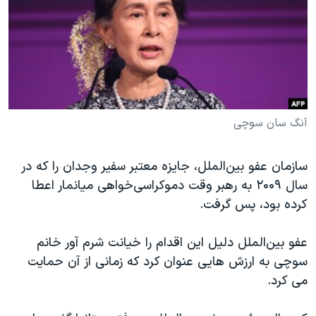
دنبال کنید
مستندها
فرهنگ و زندگی
حقوق شهروندی
انتخابات ریاست جمهوری آمریکا ۲۰۲۴
اقتصادی
حمله جمهوری اسلامی به اسرائیل
رمز مهسا
علم و فناوری
زبانهای مختلف
اسرائیل در جنگ
ورزش زنان در ایران
آنگ سان سوچی
گالری عکس
اعتراضات زن، زندگی، آزادی
سازمان عفو بین‌الملل، جایزه معتبر سفیر وجدان را که در
آرشیو پخش زنده
مجموعه مستندهای دادخواهی
سال ۲۰۰۹ به رهبر وقت دموکراسی‌خواهی میانمار اعطا
تریبونال مردمی آبان ۹۸
کرده بود، پس گرفت.
دادگاه حمید نوری
عفو بین‌الملل دلیل این اقدام را خیانت شرم آور خانم
چهل سال گروگان‌گیری
سوچی به ارزش هایی عنوان کرد که زمانی از آن حمایت
قانون شفافیت دارائی کادر رهبری ایران
می کرد.
اعتراضات مردمی آبان ۹۸