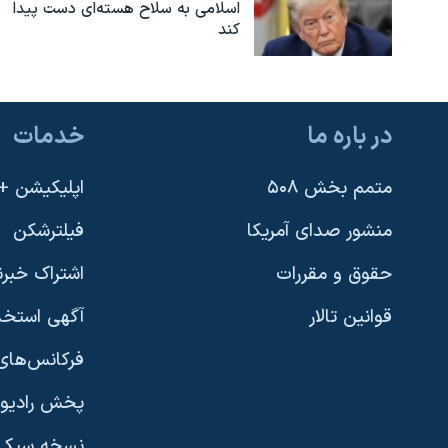
اسلامی به سلاح هسته‌ای دست پیدا
نرگس محمدی برنده جایزه نوبل صلح
کند
همایش محافظه‌کاران آمریکا «سی‌پک»
صفحه‌های ویژه
در باره ما
خدمات
سفر پرزیدنت ترامپ به چین
متمم بخش ۵۰۸
اپلیکیشن +VOA
منشور صدای آمریکا
فیلترشکن
حقوق و مقررات
اشتراک خبرن
قوانین تالار
آگهی استخد
فرکانس‌های 
پخش رادیو
یادگیری زبان انگلیسی
نسخه سبک 