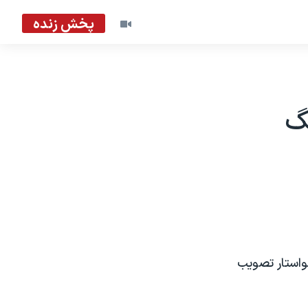
پخش زنده
گ
واستار تصویب