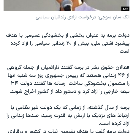
دنبال کنید
مستندها
فرهنگ و زندگی
انگ سان سوچی: درخواست آزادی زندانیان سیاسی
حقوق شهروندی
انتخابات ریاست جمهوری آمریکا ۲۰۲۴
اقتصادی
حمله جمهوری اسلامی به اسرائیل
دولت برمه به عنوان بخشی از بخشودگی عمومی با هدف
رمز مهسا
علم و فناوری
پیشبرد آشتی ملی، بیش از ۲۰ زندانی سیاسی را آزاد کرده
زبانهای مختلف
اسرائیل در جنگ
ورزش زنان در ایران
است.
گالری عکس
اعتراضات زن، زندگی، آزادی
فعالان حقوق بشر در برمه گفتند ناراضیان از جمله گروهی
آرشیو پخش زنده
مجموعه مستندهای دادخواهی
از ۴۶ زندانی هستند که رییس جمهوری روز سه شنبه آنها
تریبونال مردمی آبان ۹۸
را مشمول بخشودگی ساخت. رسانه ها گفتند دولت ۳۴
تبعه خارجی را آزاد کرد و دستور داد از کشور اخراج شوند.
دادگاه حمید نوری
چهل سال گروگان‌گیری
برمه از سال گذشته، از زمانی که یک دولت غیر نظامی با
قانون شفافیت دارائی کادر رهبری ایران
ارتباط های نزدیک با ارتش به قدرت رسید، صدها زندانی را
آزاد کرده است.
اعتراضات مردمی آبان ۹۸
دولت برمه گفت با هدف تضمین ثبات در کشور و برقراری