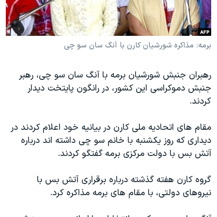
دنبال کنید
مستندها
فرهنگ و زندگی
حقوق شهروندی
انتخابات ریاست جمهوری آمریکا ۲۰۲۴
برمه: مذاکره شورشيان کارن با آنگ سان سو چی
اقتصادی
حمله جمهوری اسلامی به اسرائیل
رمز مهسا
علم و فناوری
زبانهای مختلف
رهبران جنبش شورشيان برمه با آنگ سان سو چی، رهبر
اسرائیل در جنگ
ورزش زنان در ایران
جنبش دموکراسی اين کشور، در رانگون پايتخت ديدار
گالری عکس
اعتراضات زن، زندگی، آزادی
کردند.
آرشیو پخش زنده
مجموعه مستندهای دادخواهی
مقام های اتحاديه ملی کارن در بيانيه خود اعلام کردند در
تریبونال مردمی آبان ۹۸
ديداری که روز يکشنبه با خانم سو چی داشته اند درباره
دادگاه حمید نوری
آتش بس با دولت مرکزی برمه گفتگو کردند.
چهل سال گروگان‌گیری
گروه کارن هفته گذشته درباره برقراری آتش بس با
قانون شفافیت دارائی کادر رهبری ایران
نيروهای دولتی، با مقام های برمه مذاکره کرد.
اعتراضات مردمی آبان ۹۸