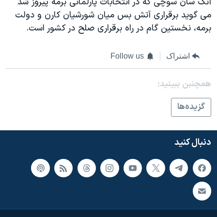
آنگ سان سوچی که در انتخابات پارلمانی برمه پيروز شد
اسرائیل در جنگ
می گويد برقراری آتش بس ميان شورشيان کارن و دولت
نرگس محمدی برنده جایزه نوبل صلح
برمه، نخستين گام در راه برقراری صلح در کشور است.
همایش محافظه‌کاران آمریکا «سی‌پک»
صفحه‌های ویژه
اشتراک
Follow us
سفر پرزیدنت ترامپ به چین
همچنبن ببینید:
گزيده‌ها
دنبال کنید