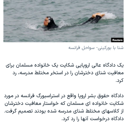
دنبال کنید
مستندها
فرهنگ و زندگی
حقوق شهروندی
انتخابات ریاست جمهوری آمریکا ۲۰۲۴
اقتصادی
حمله جمهوری اسلامی به اسرائیل
رمز مهسا
علم و فناوری
زبانهای مختلف
اسرائیل در جنگ
ورزش زنان در ایران
شنا با بورکینی- سواحل فرانسه
گالری عکس
اعتراضات زن، زندگی، آزادی
یک دادگاه عالی اروپایی شکایت یک خانواده مسلمان برای
آرشیو پخش زنده
مجموعه مستندهای دادخواهی
معافیت شنای دخترشان را در استخر مختلط مدرسه، رد
تریبونال مردمی آبان ۹۸
کرد.
دادگاه حمید نوری
دادگاه حقوق بشر اروپا واقع در استراسبورگ فرانسه در مورد
چهل سال گروگان‌گیری
شکایت خانواده ای مسلمان که خواستار معافیت دخترشان
قانون شفافیت دارائی کادر رهبری ایران
از کلاسهای مختلط شنای مدرسه شده بودند تصمیم گرفت.
دادگاه درخواست آنها را رد کرد.
اعتراضات مردمی آبان ۹۸