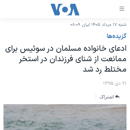
ینکهای
ابل
سترسی
شنبه ۱۷ مرداد ۱۴۰۵ ایران ۰۸:۰۹
خانه
هش
گزيده‌ها
نسخه سبک وب‌سایت
ه
ادعای خانواده مسلمان در سوئیس برای
حتوای
موضوع ها
ممانعت از شنای فرزندان در استخر
صلی
برنامه های تلویزیونی
ایران
هش
مختلط رد شد
جدول برنامه ها
ه
آمریکا
فحه
صفحه‌های ویژه
۲۱ دی ۱۳۹۵
جهان
صلی
فرکانس‌های صدای آمریکا
ورزشی
جام جهانی ۲۰۲۶
هش
اشتراک
پخش رادیویی
ه
گزیده‌ها
عملیات خشم حماسی
ستجو
۲۵۰سالگی آمریکا
ویژه برنامه‌ها
یادگیری زبان انگلیسی
ویدیوها
بایگانی برنامه‌های تلویزیونی