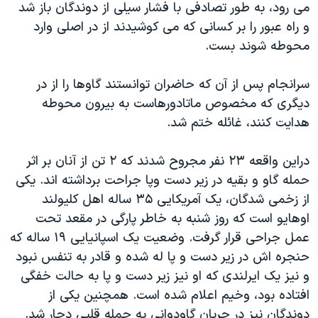
اسرائیل در جنگ
می رود، به طور تصادفی با فشار سیلی از دوندگان باز شد
و راه عبور را بر کسانی که می کوشیدند از در اصلی وارد
نرگس محمدی برنده جایزه نوبل صلح
محوطه شوند بست.
همایش محافظه‌کاران آمریکا «سی‌پک»
صفحه‌های ویژه
سرانجام پس از آن که حاضران توانستند گاوها را از در
دیگری که مخصوص ماتادورهاست به بیرون محوطه
سفر پرزیدنت ترامپ به چین
هدایت کنند، غائله ختم شد.
دراین واقعه ۲۳ نفر مجروح شدند که ۲ تن از آنان بر اثر
حمله گاو و بقیه در زیر دست وپا جراحت برداشته اند. یکی
از زخمی شدگان، یک آمریکایی ۳۵ ساله اهل کلیولند
اوهایو است که روز شنبه به خاطر پارگی در مقعد تحت
عمل جراحی قرار گرفت. وضعیت یک اسپانیایی ۱۹ ساله که
حنجره اش در زیر دست و پا له شده و قادر به تنفس نبود
و نیز یک ایرلندی که او نیز زیر دست و پا به حالت خفگی
افتاده بود، وخیم اعلام شده است. همچنین یکی از
دوندگان نیز در جریان گاودوانی به حمله قلبی دچار شد.