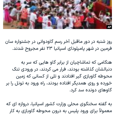
دنبال کنید
مستندها
فرهنگ و زندگی
حقوق شهروندی
انتخابات ریاست جمهوری آمریکا ۲۰۲۴
اقتصادی
حمله جمهوری اسلامی به اسرائیل
رمز مهسا
علم و فناوری
زبانهای مختلف
روز شنبه در دور ماقبل آخر رسم گاودوانی در جشنواره سان
اسرائیل در جنگ
ورزش زنان در ایران
فرمین در شهر پامپلونای اسپانیا ۲۳ نفر مجروح شدند.
گالری عکس
اعتراضات زن، زندگی، آزادی
آرشیو پخش زنده
مجموعه مستندهای دادخواهی
هنگامی که تماشاچیان از برابر گاو هایی که سر به
دنبالشان گذاشته بودند، فرار می کردند، در ورودی تنگ
تریبونال مردمی آبان ۹۸
محوطه گاوبازی گیر افتادند و تلی از کسانی که زمین
دادگاه حمید نوری
خورده و روی همدیگر افتاده بودند، راه ورود به تونل را بر
چهل سال گروگان‌گیری
گاوهای دونده سد کرد.
قانون شفافیت دارائی کادر رهبری ایران
به گفته سخنگوی محلی وزارت کشور اسپانیا، دروازه ای که
اعتراضات مردمی آبان ۹۸
معمولاً برای ورود پلیس به درون محوطه گاوبازی به کار