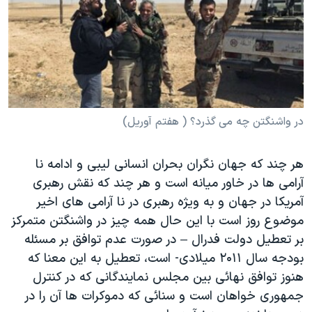
دنبال کنید
مستندها
فرهنگ و زندگی
حقوق شهروندی
انتخابات ریاست جمهوری آمریکا ۲۰۲۴
اقتصادی
حمله جمهوری اسلامی به اسرائیل
رمز مهسا
علم و فناوری
زبانهای مختلف
اسرائیل در جنگ
ورزش زنان در ایران
در واشنگتن چه می گذرد؟ ( هفتم آوریل)
گالری عکس
اعتراضات زن، زندگی، آزادی
هر چند که جهان نگران بحران انسانی لیبی و ادامه نا
آرشیو پخش زنده
مجموعه مستندهای دادخواهی
آرامی ها در خاور میانه است و هر چند که نقش رهبری
تریبونال مردمی آبان ۹۸
آمریکا در جهان و به ویژه رهبری در نا آرامی های اخیر
دادگاه حمید نوری
موضوع روز است با این حال همه چیز در واشنگتن متمرکز
بر تعطیل دولت فدرال – در صورت عدم توافق بر مسئله
چهل سال گروگان‌گیری
بودجه سال ۲۰۱۱ میلادی- است، تعطیل به این معنا که
قانون شفافیت دارائی کادر رهبری ایران
هنوز توافق نهائی بین مجلس نمایندگانی که در کنترل
اعتراضات مردمی آبان ۹۸
جمهوری خواهان است و سنائی که دموکرات ها آن را در