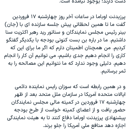
دست دارند؛ بوجود نیآمده است.
اسرائیل در جنگ
نرگس محمدی برنده جایزه نوبل صلح
پرزیدنت اوباما در ساعات آخر روز چهارشنبه ۱۷ فروردین
همایش محافظه‌کاران آمریکا «سی‌پک»
گفت ما تا همین لحظاتی پیش جلسه سازنده ای با (جان)
بینر رئیس مجلس نمایندگان و سناتور رید رهبر اکثریت سنا
صفحه‌های ویژه
داشتیم. ما در باره بن بست کنونی بودجه با یکدیگر گفتگو
سفر پرزیدنت ترامپ به چین
کردیم. من همچنان اطمینان دارم که اگر ما برای این که
کاری را انجام دهیم جدی باشیم، می توانیم آن کار را انجام
دهیم. دلیلی وجود ندارد که ما نتوانیم این مصالحه را به
ثمر برسانیم.
و در همین رابطه است که سوزان رایس نماینده دائمی
ایالات متحده آمریکا در سازمان ملل متحد بعد از ظهر
چهارشنبه ۱۷ فروردین در کمیته مالی مجلس نمایندگان
حضور یافت و از اعضای کمیته خواست از طرح بودجه
پیشنهادی پرزیدنت اوباما دفاع کنند تا به هیئت نمایندگی
اجازه دهد منافع ملی آمریکا را جلو برند.